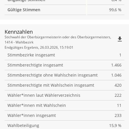
Gültige Stimmen
99,6 %
Kennzahlen
Kennzahlen
Stichwahl der Oberbürgermeisterin oder des Oberbürgermeisters,
file_download
1414 - Wahlbezirk
Endgültiges Ergebnis, 26.03.2026, 15:19:01
Stimmbezirke insgesamt
1
Stimmberechtigte insgesamt
1.466
Stimmberechtigte ohne Wahlschein insgesamt
1.046
Stimmberechtigte mit Wahlschein insgesamt
420
Wähler*innen laut Wählerverzeichnis
222
Wähler*innen mit Wahlschein
11
Wähler*innen insgesamt
233
Wahlbeteiligung
15,9 %