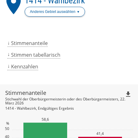
place
1414 - Wahlbezirk
Anderes Gebiet auswählen
Stimmenanteile
Stimmen tabellarisch
Kennzahlen
Stimmenanteile
file_download
Stichwahl der Oberbürgermeisterin oder des Oberbürgermeisters, 22.
März 2026
1414 - Wahlbezirk, Endgültiges Ergebnis
58,6
%
50
41,4
40