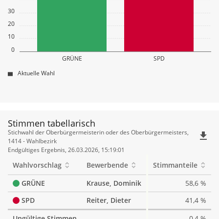
30
20
10
0
GRÜNE
SPD
Aktuelle Wahl
Stimmen tabellarisch
Stimmen
Stichwahl der Oberbürgermeisterin oder des Oberbürgermeisters,
file_download
tabellarisch
1414 - Wahlbezirk
Endgültiges Ergebnis, 26.03.2026, 15:19:01
Wahlvorschlag
Bewerbende
Stimmanteile
GRÜNE
Krause, Dominik
58,6 %
SPD
Reiter, Dieter
41,4 %
Ungültige Stimmen
0,4 %