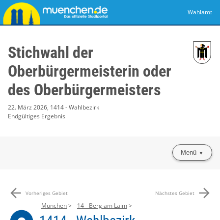
Wahlamt
Stichwahl der
Oberbürgermeisterin oder
des Oberbürgermeisters
22. März 2026, 1414 - Wahlbezirk
Endgültiges Ergebnis
Menü
arrow_back
arrow_forward
Vorheriges Gebiet
Nächstes Gebiet
München
14 - Berg am Laim