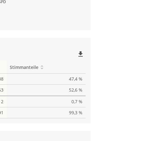
SPD
file_download
Stimmanteile
38
47,4 %
53
52,6 %
2
0,7 %
91
99,3 %