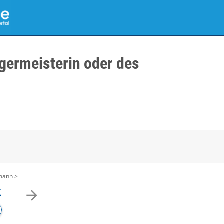
germeisterin oder des
imann
k
arrow_forward