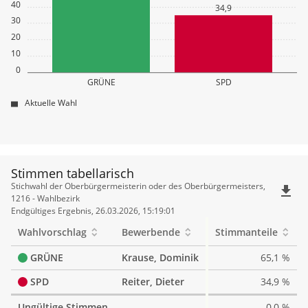
40
34,9
30
20
10
0
GRÜNE
SPD
Aktuelle Wahl
Stimmen tabellarisch
Stimmen
Stichwahl der Oberbürgermeisterin oder des Oberbürgermeisters,
file_download
tabellarisch
1216 - Wahlbezirk
Endgültiges Ergebnis, 26.03.2026, 15:19:01
Wahlvorschlag
Bewerbende
Stimmanteile
GRÜNE
Krause, Dominik
65,1 %
SPD
Reiter, Dieter
34,9 %
Ungültige Stimmen
0,0 %