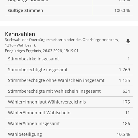
Gültige Stimmen
100,0 %
Kennzahlen
Kennzahlen
Stichwahl der Oberbürgermeisterin oder des Oberbürgermeisters,
file_download
1216 - Wahlbezirk
Endgültiges Ergebnis, 26.03.2026, 15:19:01
Stimmbezirke insgesamt
1
Stimmberechtigte insgesamt
1.769
Stimmberechtigte ohne Wahlschein insgesamt
1.135
Stimmberechtigte mit Wahlschein insgesamt
634
Wähler*innen laut Wählerverzeichnis
175
Wähler*innen mit Wahlschein
11
Wähler*innen insgesamt
186
Wahlbeteiligung
10,5 %