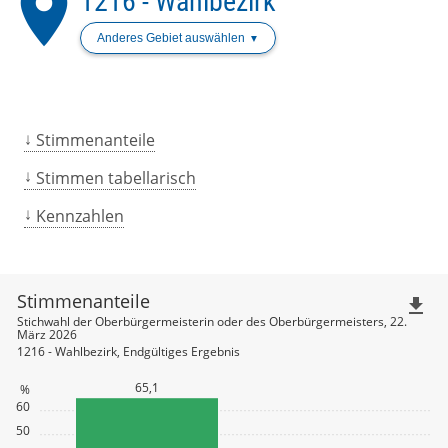
place
1216 - Wahlbezirk
Anderes Gebiet auswählen
Stimmenanteile
Stimmen tabellarisch
Kennzahlen
Stimmenanteile
file_download
Stichwahl der Oberbürgermeisterin oder des Oberbürgermeisters, 22.
März 2026
1216 - Wahlbezirk, Endgültiges Ergebnis
65,1
%
60
50