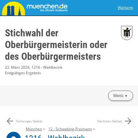
Wahlamt
Stichwahl der
Oberbürgermeisterin oder
des Oberbürgermeisters
22. März 2026, 1216 - Wahlbezirk
Endgültiges Ergebnis
Menü
arrow_back
arrow_forward
Vorheriges Gebiet
Nächstes Gebiet
München
12 - Schwabing-Freimann