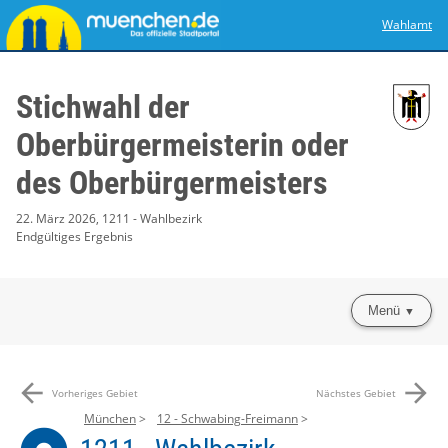
Wahlamt
Stichwahl der
Oberbürgermeisterin oder
des Oberbürgermeisters
22. März 2026, 1211 - Wahlbezirk
Endgültiges Ergebnis
Menü
arrow_back
arrow_forward
Vorheriges Gebiet
Nächstes Gebiet
München
12 - Schwabing-Freimann