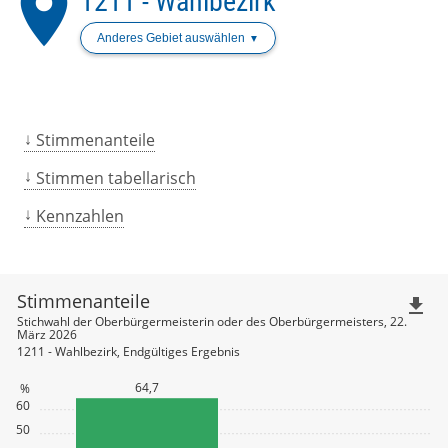
place
1211 - Wahlbezirk
Anderes Gebiet auswählen
Stimmenanteile
Stimmen tabellarisch
Kennzahlen
Stimmenanteile
file_download
Stichwahl der Oberbürgermeisterin oder des Oberbürgermeisters, 22.
März 2026
1211 - Wahlbezirk, Endgültiges Ergebnis
64,7
%
60
50