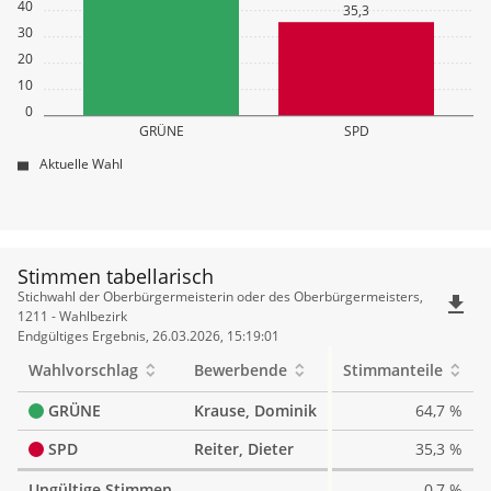
40
35,3
30
20
10
0
GRÜNE
SPD
Aktuelle Wahl
Stimmen tabellarisch
Stimmen
Stichwahl der Oberbürgermeisterin oder des Oberbürgermeisters,
file_download
tabellarisch
1211 - Wahlbezirk
Endgültiges Ergebnis, 26.03.2026, 15:19:01
Wahlvorschlag
Bewerbende
Stimmanteile
GRÜNE
Krause, Dominik
64,7 %
SPD
Reiter, Dieter
35,3 %
Ungültige Stimmen
0,7 %