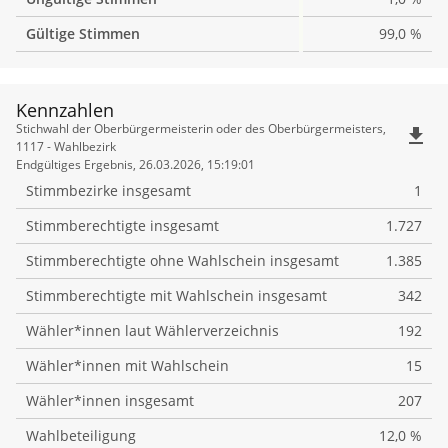
Gültige Stimmen
99,0 %
Kennzahlen
Kennzahlen
Stichwahl der Oberbürgermeisterin oder des Oberbürgermeisters,
file_download
1117 - Wahlbezirk
Endgültiges Ergebnis, 26.03.2026, 15:19:01
Stimmbezirke insgesamt
1
Stimmberechtigte insgesamt
1.727
Stimmberechtigte ohne Wahlschein insgesamt
1.385
Stimmberechtigte mit Wahlschein insgesamt
342
Wähler*innen laut Wählerverzeichnis
192
Wähler*innen mit Wahlschein
15
Wähler*innen insgesamt
207
Wahlbeteiligung
12,0 %