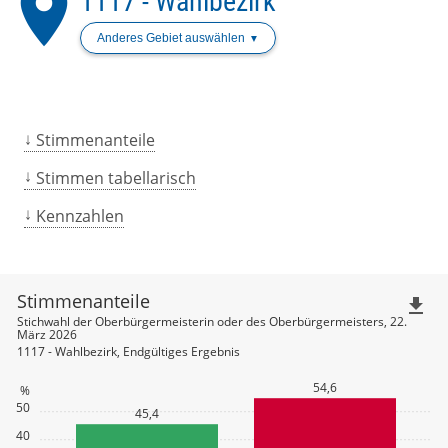
place
1117 - Wahlbezirk
Anderes Gebiet auswählen
Stimmenanteile
Stimmen tabellarisch
Kennzahlen
Stimmenanteile
file_download
Stichwahl der Oberbürgermeisterin oder des Oberbürgermeisters, 22.
März 2026
1117 - Wahlbezirk, Endgültiges Ergebnis
54,6
%
50
45,4
40