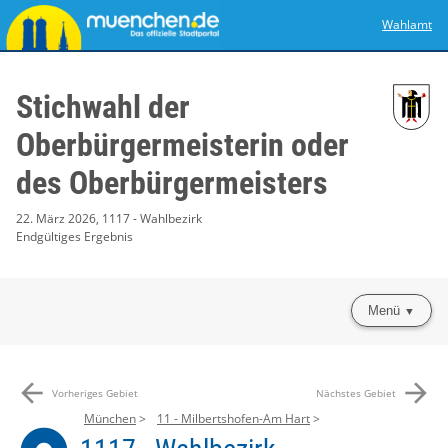
Wahlamt
Stichwahl der
Oberbürgermeisterin oder
des Oberbürgermeisters
22. März 2026, 1117 - Wahlbezirk
Endgültiges Ergebnis
Menü
arrow_back
arrow_forward
Vorheriges Gebiet
Nächstes Gebiet
München
11 - Milbertshofen-Am Hart