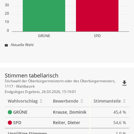
30
20
10
0
GRÜNE
SPD
Aktuelle Wahl
Stimmen tabellarisch
Stimmen
Stichwahl der Oberbürgermeisterin oder des Oberbürgermeisters,
file_download
tabellarisch
1117 - Wahlbezirk
Endgültiges Ergebnis, 26.03.2026, 15:19:01
Wahlvorschlag
Bewerbende
Stimmanteile
GRÜNE
Krause, Dominik
45,4 %
SPD
Reiter, Dieter
54,6 %
Ungültige Stimmen
1,0 %