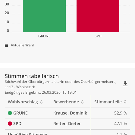
30
20
10
0
GRÜNE
SPD
Aktuelle Wahl
Stimmen tabellarisch
Stimmen
Stichwahl der Oberbürgermeisterin oder des Oberbürgermeisters,
file_download
tabellarisch
1113 - Wahlbezirk
Endgültiges Ergebnis, 26.03.2026, 15:19:01
Wahlvorschlag
Bewerbende
Stimmanteile
GRÜNE
Krause, Dominik
52,9 %
SPD
Reiter, Dieter
47,1 %
Ungültige Stimmen
1,1 %