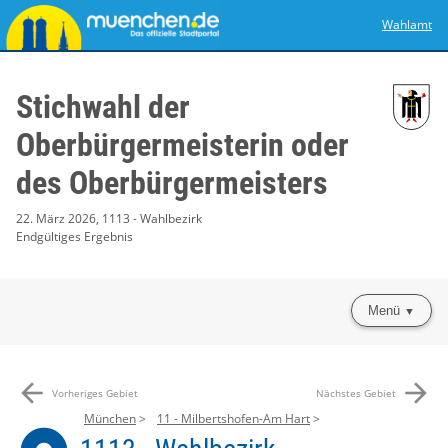
Wahlamt
Stichwahl der
Oberbürgermeisterin oder
des Oberbürgermeisters
22. März 2026, 1113 - Wahlbezirk
Endgültiges Ergebnis
Menü
arrow_back
arrow_forward
Vorheriges Gebiet
Nächstes Gebiet
München
11 - Milbertshofen-Am Hart