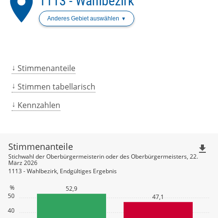
place
1113 - Wahlbezirk
Anderes Gebiet auswählen
Stimmenanteile
Stimmen tabellarisch
Kennzahlen
Stimmenanteile
file_download
Stichwahl der Oberbürgermeisterin oder des Oberbürgermeisters, 22.
März 2026
1113 - Wahlbezirk, Endgültiges Ergebnis
%
52,9
50
47,1
40