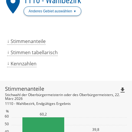
place
1110 - Wahlbezirk
Anderes Gebiet auswählen
Stimmenanteile
Stimmen tabellarisch
Kennzahlen
Stimmenanteile
file_download
Stichwahl der Oberbürgermeisterin oder des Oberbürgermeisters, 22.
März 2026
1110 - Wahlbezirk, Endgültiges Ergebnis
%
60,2
60
50
39,8
40