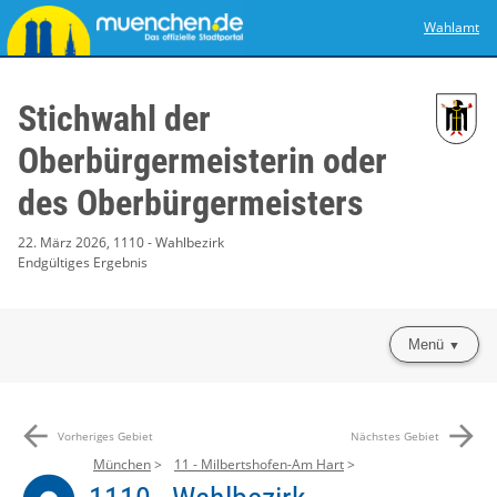
Wahlamt
Stichwahl der
Oberbürgermeisterin oder
des Oberbürgermeisters
22. März 2026, 1110 - Wahlbezirk
Endgültiges Ergebnis
Menü
arrow_back
arrow_forward
Vorheriges Gebiet
Nächstes Gebiet
München
11 - Milbertshofen-Am Hart