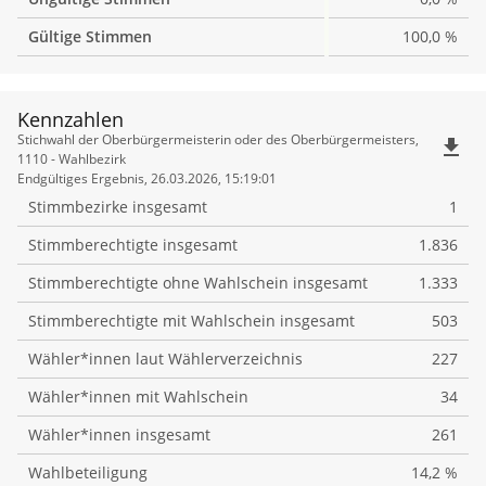
Gültige Stimmen
100,0 %
Kennzahlen
Kennzahlen
Stichwahl der Oberbürgermeisterin oder des Oberbürgermeisters,
file_download
1110 - Wahlbezirk
Endgültiges Ergebnis, 26.03.2026, 15:19:01
Stimmbezirke insgesamt
1
Stimmberechtigte insgesamt
1.836
Stimmberechtigte ohne Wahlschein insgesamt
1.333
Stimmberechtigte mit Wahlschein insgesamt
503
Wähler*innen laut Wählerverzeichnis
227
Wähler*innen mit Wahlschein
34
Wähler*innen insgesamt
261
Wahlbeteiligung
14,2 %