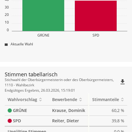
30
20
10
0
GRÜNE
SPD
Aktuelle Wahl
Stimmen tabellarisch
Stimmen
Stichwahl der Oberbürgermeisterin oder des Oberbürgermeisters,
file_download
tabellarisch
1110 - Wahlbezirk
Endgültiges Ergebnis, 26.03.2026, 15:19:01
Wahlvorschlag
Bewerbende
Stimmanteile
GRÜNE
Krause, Dominik
60,2 %
SPD
Reiter, Dieter
39,8 %
Ungültige Stimmen
0,0 %