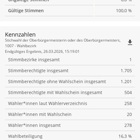
Gültige Stimmen
100,0 %
Kennzahlen
Kennzahlen
Stichwahl der Oberbürgermeisterin oder des Oberbürgermeisters,
file_download
1007 - Wahlbezirk
Endgültiges Ergebnis, 26.03.2026, 15:19:01
Stimmbezirke insgesamt
1
Stimmberechtigte insgesamt
1.705
Stimmberechtigte ohne Wahlschein insgesamt
1.201
Stimmberechtigte mit Wahlschein insgesamt
504
Wähler*innen laut Wählerverzeichnis
258
Wähler*innen mit Wahlschein
20
Wähler*innen insgesamt
278
Wahlbeteiligung
16,3 %