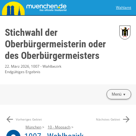
Wahlamt
Stichwahl der
Oberbürgermeisterin oder
des Oberbürgermeisters
22. März 2026, 1007 - Wahlbezirk
Endgültiges Ergebnis
Menü
arrow_back
arrow_forward
Vorheriges Gebiet
Nächstes Gebiet
München
10 - Moosach