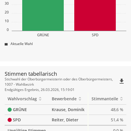
30
20
10
0
GRÜNE
SPD
Aktuelle Wahl
Stimmen tabellarisch
Stimmen
Stichwahl der Oberbürgermeisterin oder des Oberbürgermeisters,
file_download
tabellarisch
1007 - Wahlbezirk
Endgültiges Ergebnis, 26.03.2026, 15:19:01
Wahlvorschlag
Bewerbende
Stimmanteile
GRÜNE
Krause, Dominik
48,6 %
SPD
Reiter, Dieter
51,4 %
Ungültige Stimmen
0,0 %