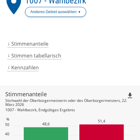
place
1007 - Wahlbezirk
Anderes Gebiet auswählen
Stimmenanteile
Stimmen tabellarisch
Kennzahlen
Stimmenanteile
file_download
Stichwahl der Oberbürgermeisterin oder des Oberbürgermeisters, 22.
März 2026
1007 - Wahlbezirk, Endgültiges Ergebnis
%
51,4
48,6
50
40