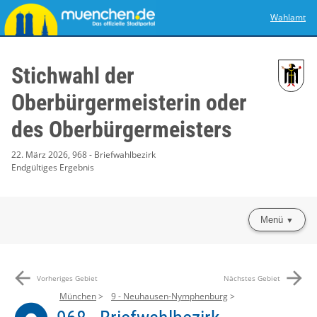
Wahlamt
Stichwahl der
Oberbürgermeisterin oder
des Oberbürgermeisters
22. März 2026, 968 - Briefwahlbezirk
Endgültiges Ergebnis
Menü
arrow_back
arrow_forward
Vorheriges Gebiet
Nächstes Gebiet
München
9 - Neuhausen-Nymphenburg