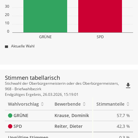
30
20
10
0
GRÜNE
SPD
Aktuelle Wahl
Stimmen tabellarisch
Stimmen
Stichwahl der Oberbürgermeisterin oder des Oberbürgermeisters,
file_download
tabellarisch
968 - Briefwahlbezirk
Endgültiges Ergebnis, 26.03.2026, 15:19:01
Wahlvorschlag
Bewerbende
Stimmanteile
GRÜNE
Krause, Dominik
57,7 %
SPD
Reiter, Dieter
42,3 %
Ungültige Stimmen
0,3 %