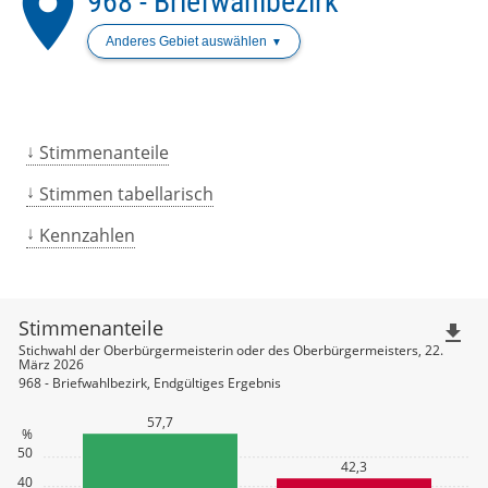
place
968 - Briefwahlbezirk
Anderes Gebiet auswählen
Stimmenanteile
Stimmen tabellarisch
Kennzahlen
Stimmenanteile
file_download
Stichwahl der Oberbürgermeisterin oder des Oberbürgermeisters, 22.
März 2026
968 - Briefwahlbezirk, Endgültiges Ergebnis
57,7
%
50
42,3
40