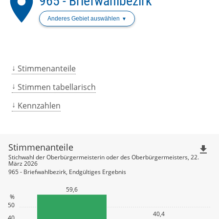
place
965 - Briefwahlbezirk
Anderes Gebiet auswählen
Stimmenanteile
Stimmen tabellarisch
Kennzahlen
Stimmenanteile
file_download
Stichwahl der Oberbürgermeisterin oder des Oberbürgermeisters, 22.
März 2026
965 - Briefwahlbezirk, Endgültiges Ergebnis
59,6
%
50
40,4
40