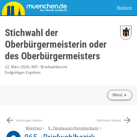
Wahlamt
Stichwahl der
Oberbürgermeisterin oder
des Oberbürgermeisters
22. März 2026, 965 - Briefwahlbezirk
Endgültiges Ergebnis
Menü
arrow_back
arrow_forward
Vorheriges Gebiet
Nächstes Gebiet
München
9 - Neuhausen-Nymphenburg