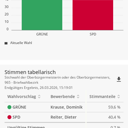
30
20
10
0
GRÜNE
SPD
Aktuelle Wahl
Stimmen tabellarisch
Stimmen
Stichwahl der Oberbürgermeisterin oder des Oberbürgermeisters,
file_download
tabellarisch
965 - Briefwahlbezirk
Endgültiges Ergebnis, 26.03.2026, 15:19:01
Wahlvorschlag
Bewerbende
Stimmanteile
GRÜNE
Krause, Dominik
59,6 %
SPD
Reiter, Dieter
40,4 %
Ungültige Stimmen
0,7 %