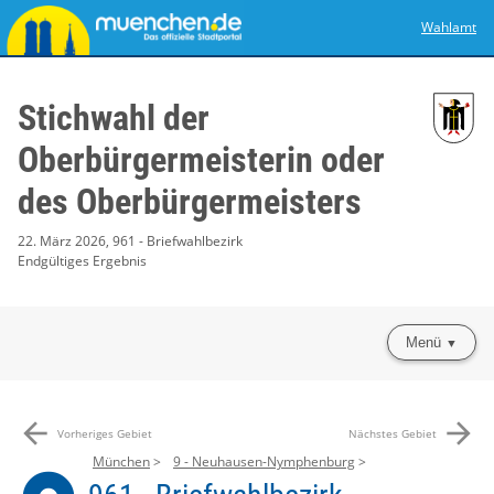
Wahlamt
Stichwahl der
Oberbürgermeisterin oder
des Oberbürgermeisters
22. März 2026, 961 - Briefwahlbezirk
Endgültiges Ergebnis
Menü
arrow_back
arrow_forward
Vorheriges Gebiet
Nächstes Gebiet
München
9 - Neuhausen-Nymphenburg