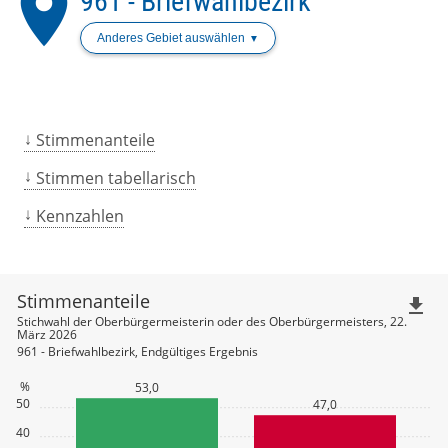
place
961 - Briefwahlbezirk
Anderes Gebiet auswählen
Stimmenanteile
Stimmen tabellarisch
Kennzahlen
Stimmenanteile
file_download
Stichwahl der Oberbürgermeisterin oder des Oberbürgermeisters, 22.
März 2026
961 - Briefwahlbezirk, Endgültiges Ergebnis
%
53,0
50
47,0
40