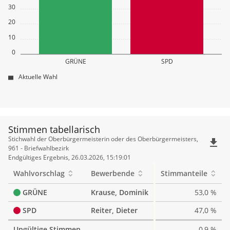
30
20
10
0
GRÜNE
SPD
Aktuelle Wahl
Stimmen tabellarisch
Stimmen
Stichwahl der Oberbürgermeisterin oder des Oberbürgermeisters,
file_download
tabellarisch
961 - Briefwahlbezirk
Endgültiges Ergebnis, 26.03.2026, 15:19:01
Wahlvorschlag
Bewerbende
Stimmanteile
GRÜNE
Krause, Dominik
53,0 %
SPD
Reiter, Dieter
47,0 %
Ungültige Stimmen
0,9 %