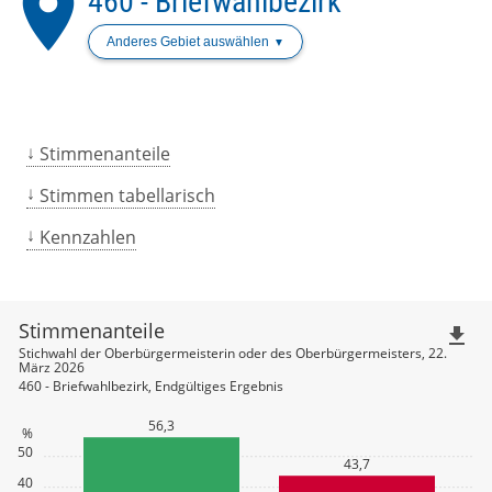
place
460 - Briefwahlbezirk
Anderes Gebiet auswählen
Stimmenanteile
Stimmen tabellarisch
Kennzahlen
Stimmenanteile
file_download
Stichwahl der Oberbürgermeisterin oder des Oberbürgermeisters, 22.
März 2026
460 - Briefwahlbezirk, Endgültiges Ergebnis
56,3
%
50
43,7
40