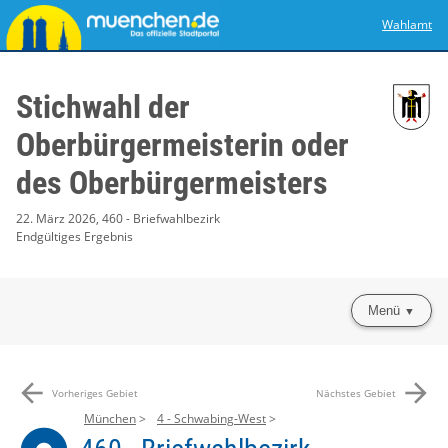
Wahlamt
Stichwahl der
Oberbürgermeisterin oder
des Oberbürgermeisters
22. März 2026, 460 - Briefwahlbezirk
Endgültiges Ergebnis
Menü
arrow_back
arrow_forward
Vorheriges Gebiet
Nächstes Gebiet
München
4 - Schwabing-West