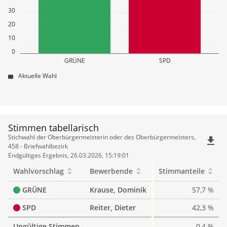
30
20
10
0
GRÜNE
SPD
Aktuelle Wahl
Stimmen tabellarisch
Stimmen
Stichwahl der Oberbürgermeisterin oder des Oberbürgermeisters,
file_download
tabellarisch
458 - Briefwahlbezirk
Endgültiges Ergebnis, 26.03.2026, 15:19:01
Wahlvorschlag
Bewerbende
Stimmanteile
GRÜNE
Krause, Dominik
57,7 %
SPD
Reiter, Dieter
42,3 %
Ungültige Stimmen
0,4 %