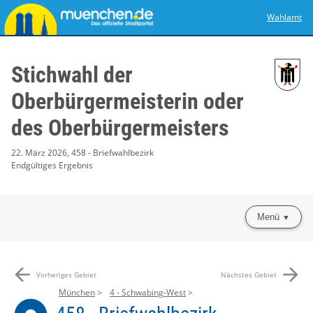
Wahlamt
Stichwahl der
Oberbürgermeisterin oder
des Oberbürgermeisters
22. März 2026, 458 - Briefwahlbezirk
Endgültiges Ergebnis
Menü
arrow_back
arrow_forward
Vorheriges Gebiet
Nächstes Gebiet
München
4 - Schwabing-West