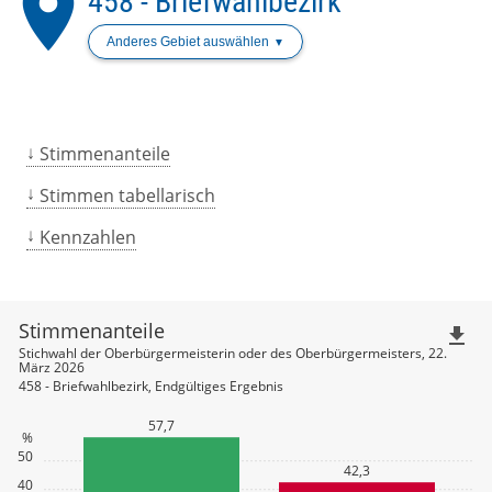
place
458 - Briefwahlbezirk
Anderes Gebiet auswählen
Stimmenanteile
Stimmen tabellarisch
Kennzahlen
Stimmenanteile
file_download
Stichwahl der Oberbürgermeisterin oder des Oberbürgermeisters, 22.
März 2026
458 - Briefwahlbezirk, Endgültiges Ergebnis
57,7
%
50
42,3
40