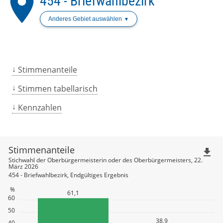
place
454 - Briefwahlbezirk
Anderes Gebiet auswählen
Stimmenanteile
Stimmen tabellarisch
Kennzahlen
Stimmenanteile
file_download
Stichwahl der Oberbürgermeisterin oder des Oberbürgermeisters, 22.
März 2026
454 - Briefwahlbezirk, Endgültiges Ergebnis
%
61,1
60
50
38,9
40