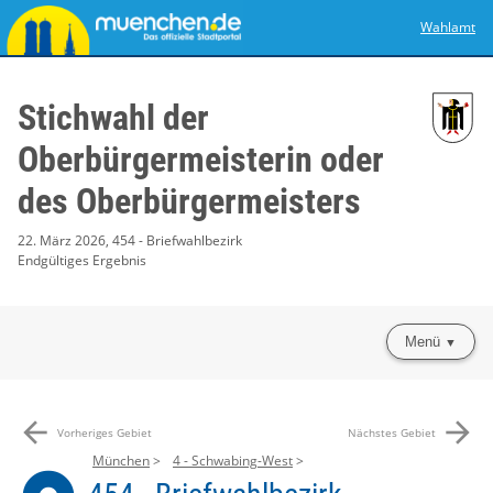
Wahlamt
Stichwahl der
Oberbürgermeisterin oder
des Oberbürgermeisters
22. März 2026, 454 - Briefwahlbezirk
Endgültiges Ergebnis
Menü
arrow_back
arrow_forward
Vorheriges Gebiet
Nächstes Gebiet
München
4 - Schwabing-West