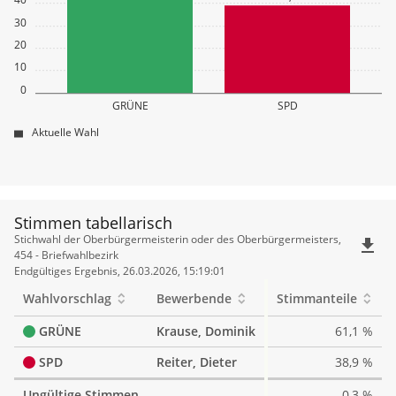
30
20
10
0
GRÜNE
SPD
Aktuelle Wahl
Stimmen tabellarisch
Stimmen
Stichwahl der Oberbürgermeisterin oder des Oberbürgermeisters,
file_download
tabellarisch
454 - Briefwahlbezirk
Endgültiges Ergebnis, 26.03.2026, 15:19:01
Wahlvorschlag
Bewerbende
Stimmanteile
GRÜNE
Krause, Dominik
61,1 %
SPD
Reiter, Dieter
38,9 %
Ungültige Stimmen
0,3 %