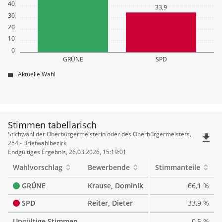
40
33,9
30
20
10
0
GRÜNE
SPD
Aktuelle Wahl
Stimmen tabellarisch
Stimmen
Stichwahl der Oberbürgermeisterin oder des Oberbürgermeisters,
file_download
tabellarisch
254 - Briefwahlbezirk
Endgültiges Ergebnis, 26.03.2026, 15:19:01
Wahlvorschlag
Bewerbende
Stimmanteile
GRÜNE
Krause, Dominik
66,1 %
SPD
Reiter, Dieter
33,9 %
Ungültige Stimmen
0,5 %