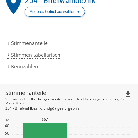
place
254 - Briefwahlbezirk
Anderes Gebiet auswählen
Stimmenanteile
Stimmen tabellarisch
Kennzahlen
Stimmenanteile
file_download
Stichwahl der Oberbürgermeisterin oder des Oberbürgermeisters, 22.
März 2026
254 - Briefwahlbezirk, Endgültiges Ergebnis
66,1
%
60
50