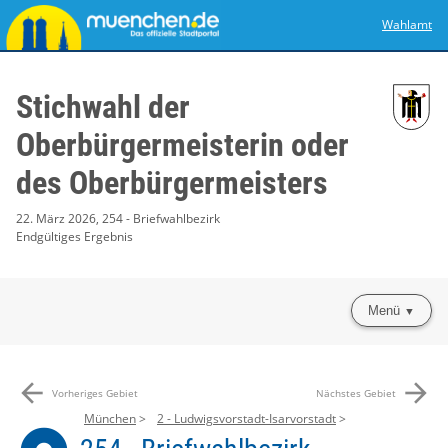
Wahlamt
Stichwahl der
Oberbürgermeisterin oder
des Oberbürgermeisters
22. März 2026, 254 - Briefwahlbezirk
Endgültiges Ergebnis
Menü
arrow_back
arrow_forward
Vorheriges Gebiet
Nächstes Gebiet
München
2 - Ludwigsvorstadt-Isarvorstadt