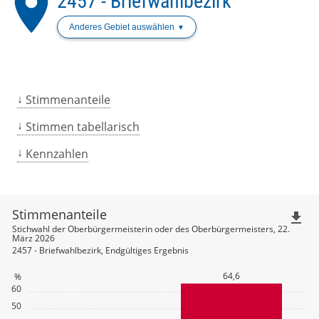
place
2457 - Briefwahlbezirk
Anderes Gebiet auswählen
Stimmenanteile
Stimmen tabellarisch
Kennzahlen
Stimmenanteile
file_download
Stichwahl der Oberbürgermeisterin oder des Oberbürgermeisters, 22.
März 2026
2457 - Briefwahlbezirk, Endgültiges Ergebnis
64,6
%
60
50