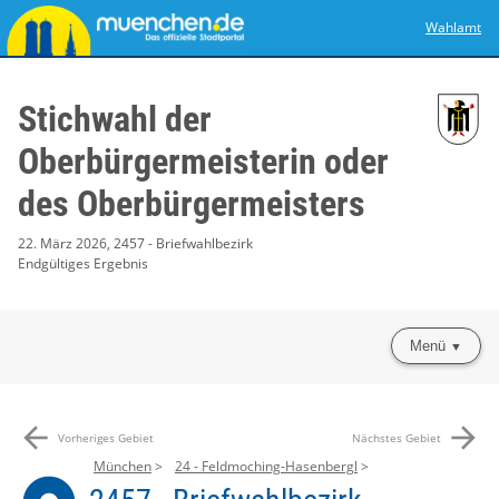
Wahlamt
Stichwahl der
Oberbürgermeisterin oder
des Oberbürgermeisters
22. März 2026, 2457 - Briefwahlbezirk
Endgültiges Ergebnis
Menü
arrow_back
arrow_forward
Vorheriges Gebiet
Nächstes Gebiet
München
24 - Feldmoching-Hasenbergl