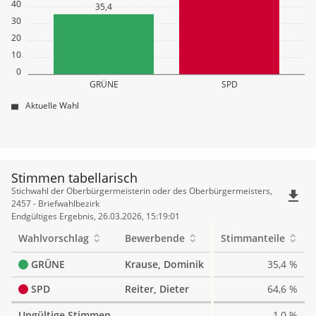
40
35,4
30
20
10
0
GRÜNE
SPD
Aktuelle Wahl
Stimmen tabellarisch
Stimmen
Stichwahl der Oberbürgermeisterin oder des Oberbürgermeisters,
file_download
tabellarisch
2457 - Briefwahlbezirk
Endgültiges Ergebnis, 26.03.2026, 15:19:01
Wahlvorschlag
Bewerbende
Stimmanteile
GRÜNE
Krause, Dominik
35,4 %
SPD
Reiter, Dieter
64,6 %
Ungültige Stimmen
1,0 %