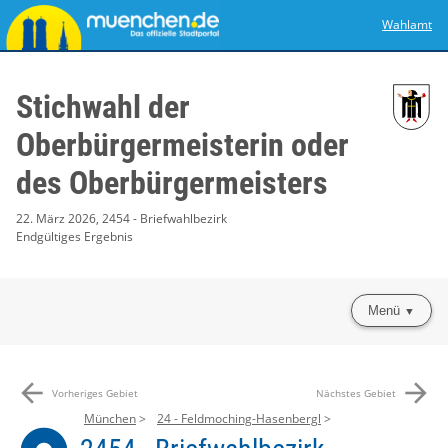
Wahlamt
Stichwahl der
Oberbürgermeisterin oder
des Oberbürgermeisters
22. März 2026, 2454 - Briefwahlbezirk
Endgültiges Ergebnis
Menü
arrow_back
arrow_forward
Vorheriges Gebiet
Nächstes Gebiet
München
24 - Feldmoching-Hasenbergl