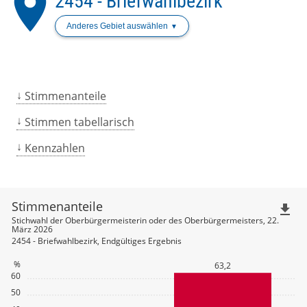
place
2454 - Briefwahlbezirk
Anderes Gebiet auswählen
Stimmenanteile
Stimmen tabellarisch
Kennzahlen
Stimmenanteile
file_download
Stichwahl der Oberbürgermeisterin oder des Oberbürgermeisters, 22.
März 2026
2454 - Briefwahlbezirk, Endgültiges Ergebnis
%
63,2
60
50