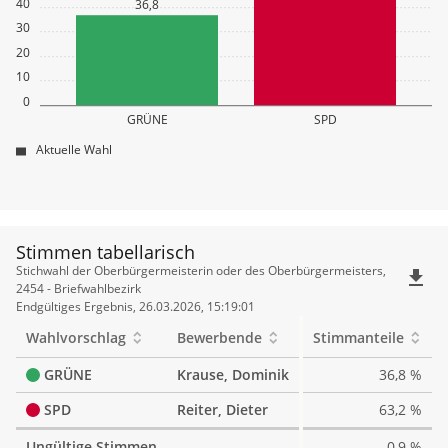
40
36,8
30
20
10
0
GRÜNE
SPD
Aktuelle Wahl
Stimmen tabellarisch
Stimmen
Stichwahl der Oberbürgermeisterin oder des Oberbürgermeisters,
file_download
tabellarisch
2454 - Briefwahlbezirk
Endgültiges Ergebnis, 26.03.2026, 15:19:01
Wahlvorschlag
Bewerbende
Stimmanteile
GRÜNE
Krause, Dominik
36,8 %
SPD
Reiter, Dieter
63,2 %
Ungültige Stimmen
0,9 %