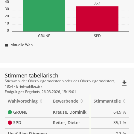
40
35,1
30
20
10
0
GRÜNE
SPD
Aktuelle Wahl
Stimmen tabellarisch
Stimmen
Stichwahl der Oberbürgermeisterin oder des Oberbürgermeisters,
file_download
tabellarisch
1854 - Briefwahlbezirk
Endgültiges Ergebnis, 26.03.2026, 15:19:01
Wahlvorschlag
Bewerbende
Stimmanteile
GRÜNE
Krause, Dominik
64,9 %
SPD
Reiter, Dieter
35,1 %
Ungültige Stimmen
0,3 %