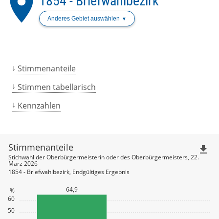
place
1854 - Briefwahlbezirk
Anderes Gebiet auswählen
Stimmenanteile
Stimmen tabellarisch
Kennzahlen
Stimmenanteile
file_download
Stichwahl der Oberbürgermeisterin oder des Oberbürgermeisters, 22.
März 2026
1854 - Briefwahlbezirk, Endgültiges Ergebnis
64,9
%
60
50