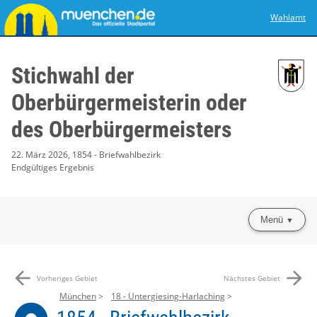
Wahlamt
Stichwahl der
Oberbürgermeisterin oder
des Oberbürgermeisters
22. März 2026, 1854 - Briefwahlbezirk
Endgültiges Ergebnis
Menü
arrow_back
arrow_forward
Vorheriges Gebiet
Nächstes Gebiet
München
18 - Untergiesing-Harlaching