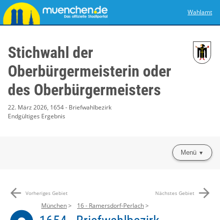
Wahlamt
Stichwahl der
Oberbürgermeisterin oder
des Oberbürgermeisters
22. März 2026, 1654 - Briefwahlbezirk
Endgültiges Ergebnis
Menü
arrow_back
arrow_forward
Vorheriges Gebiet
Nächstes Gebiet
München
16 - Ramersdorf-Perlach