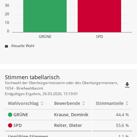
30
20
10
0
GRÜNE
SPD
Aktuelle Wahl
Stimmen tabellarisch
Stimmen
Stichwahl der Oberbürgermeisterin oder des Oberbürgermeisters,
file_download
tabellarisch
1654 - Briefwahlbezirk
Endgültiges Ergebnis, 26.03.2026, 15:19:01
Wahlvorschlag
Bewerbende
Stimmanteile
GRÜNE
Krause, Dominik
44,4 %
SPD
Reiter, Dieter
55,6 %
Ungültige Stimmen
1,1 %