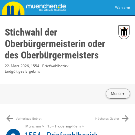
Wahlamt
Stichwahl der
Oberbürgermeisterin oder
des Oberbürgermeisters
22. März 2026, 1554 - Briefwahlbezirk
Endgültiges Ergebnis
Menü
arrow_back
arrow_forward
Vorheriges Gebiet
Nächstes Gebiet
München
15 - Trudering-Riem