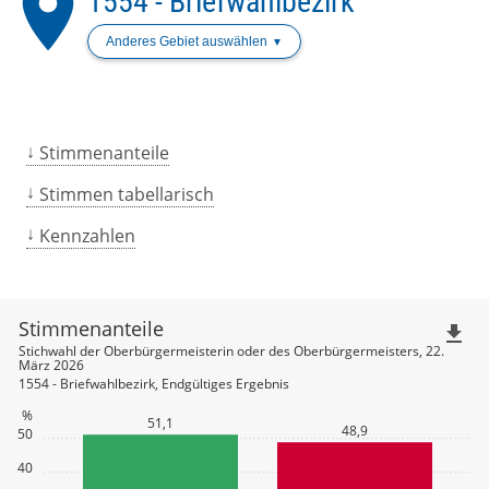
place
1554 - Briefwahlbezirk
Anderes Gebiet auswählen
Stimmenanteile
Stimmen tabellarisch
Kennzahlen
Stimmenanteile
file_download
Stichwahl der Oberbürgermeisterin oder des Oberbürgermeisters, 22.
März 2026
1554 - Briefwahlbezirk, Endgültiges Ergebnis
%
51,1
48,9
50
40