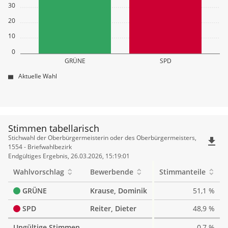
30
20
10
0
GRÜNE
SPD
Aktuelle Wahl
Stimmen tabellarisch
Stimmen
Stichwahl der Oberbürgermeisterin oder des Oberbürgermeisters,
file_download
tabellarisch
1554 - Briefwahlbezirk
Endgültiges Ergebnis, 26.03.2026, 15:19:01
Wahlvorschlag
Bewerbende
Stimmanteile
GRÜNE
Krause, Dominik
51,1 %
SPD
Reiter, Dieter
48,9 %
Ungültige Stimmen
0,7 %