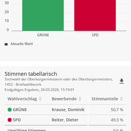
30
20
10
0
GRÜNE
SPD
Aktuelle Wahl
Stimmen tabellarisch
Stimmen
Stichwahl der Oberbürgermeisterin oder des Oberbürgermeisters,
file_download
tabellarisch
1452 - Briefwahlbezirk
Endgültiges Ergebnis, 26.03.2026, 15:19:01
Wahlvorschlag
Bewerbende
Stimmanteile
GRÜNE
Krause, Dominik
50,7 %
SPD
Reiter, Dieter
49,3 %
Ungültige Stimmen
0,6 %