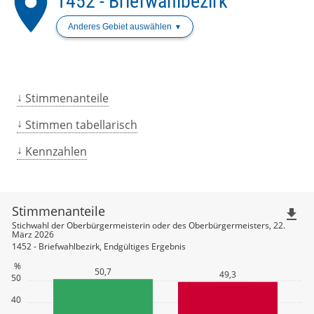
place
1452 - Briefwahlbezirk
Anderes Gebiet auswählen
Stimmenanteile
Stimmen tabellarisch
Kennzahlen
Stimmenanteile
file_download
Stichwahl der Oberbürgermeisterin oder des Oberbürgermeisters, 22.
März 2026
1452 - Briefwahlbezirk, Endgültiges Ergebnis
%
50,7
49,3
50
40