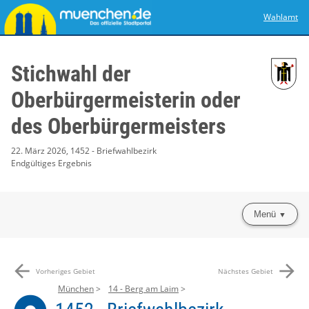
Wahlamt
Stichwahl der
Oberbürgermeisterin oder
des Oberbürgermeisters
22. März 2026, 1452 - Briefwahlbezirk
Endgültiges Ergebnis
Menü
arrow_back
arrow_forward
Vorheriges Gebiet
Nächstes Gebiet
München
14 - Berg am Laim