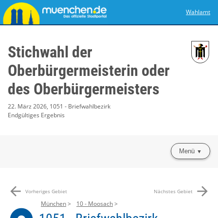
Wahlamt
Stichwahl der
Oberbürgermeisterin oder
des Oberbürgermeisters
22. März 2026, 1051 - Briefwahlbezirk
Endgültiges Ergebnis
Menü
arrow_back
arrow_forward
Vorheriges Gebiet
Nächstes Gebiet
München
10 - Moosach