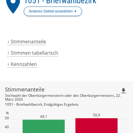
place
1051 - Briefwahlbezirk
Anderes Gebiet auswählen
Stimmenanteile
Stimmen tabellarisch
Kennzahlen
Stimmenanteile
file_download
Stichwahl der Oberbürgermeisterin oder des Oberbürgermeisters, 22.
März 2026
1051 - Briefwahlbezirk, Endgültiges Ergebnis
%
50,9
49,1
50
40