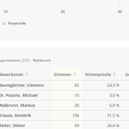
10
20
30
Vorperiode
germeisters, 2121 - Wahlbezirk
Bewerbende
Stimmen
Stimmanteile
G
Baumgärtner, Clemens
82
24,3 %
Dr. Piazolo, Michael
10
3,0 %
Walbrunn, Markus
20
5,9 %
Krause, Dominik
106
31,5 %
Reiter, Dieter
89
26,4 %