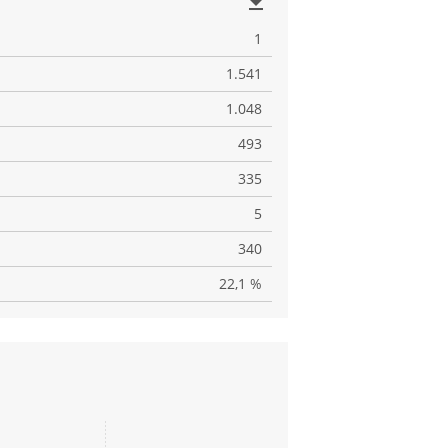
file_download
1
1.541
1.048
493
335
5
340
22,1 %
file_download