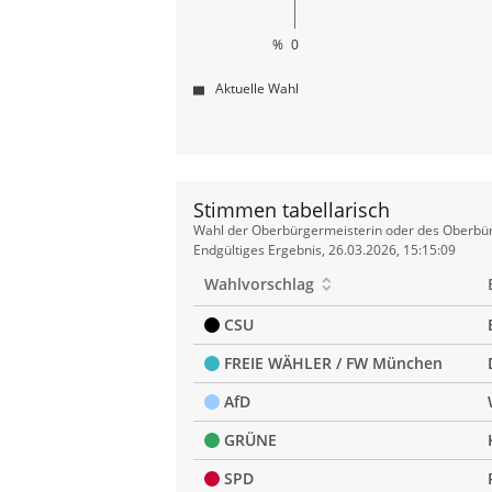
%
0
Aktuelle Wahl
Stimmen tabellarisch
Stimmen
Wahl der Oberbürgermeisterin oder des Oberbür
tabellarisch
Endgültiges Ergebnis, 26.03.2026, 15:15:09
Wahlvorschlag
CSU
FREIE WÄHLER / FW München
AfD
GRÜNE
SPD