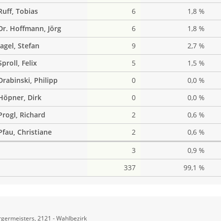
Ruff, Tobias
6
1,8 %
Dr. Hoffmann, Jörg
6
1,8 %
Jagel, Stefan
9
2,7 %
Sproll, Felix
5
1,5 %
Drabinski, Philipp
0
0,0 %
Höpner, Dirk
0
0,0 %
Progl, Richard
2
0,6 %
Pfau, Christiane
2
0,6 %
3
0,9 %
337
99,1 %
germeisters, 2121 - Wahlbezirk