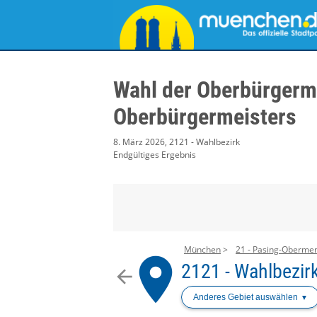
Wahl der Oberbürgerme
Oberbürgermeisters
8. März 2026, 2121 - Wahlbezirk
Endgültiges Ergebnis
München
21 - Pasing-Oberme
place
2121 - Wahlbezir
arrow_back
Anderes Gebiet auswählen