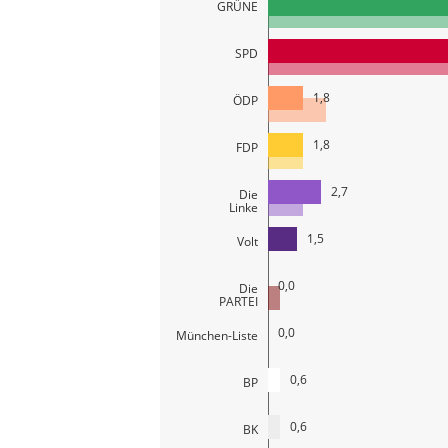
GRÜNE
SPD
1,8
ÖDP
1,8
FDP
2,7
Die
Linke
1,5
Volt
0,0
Die
PARTEI
0,0
München-Liste
0,6
BP
0,6
BK