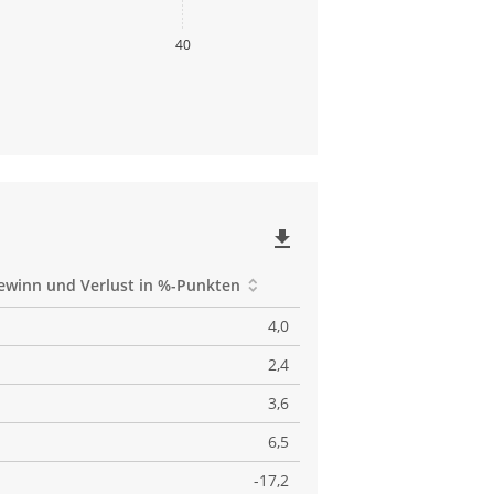
40
file_download
ewinn und Verlust in %-Punkten
4,0
2,4
3,6
6,5
-17,2