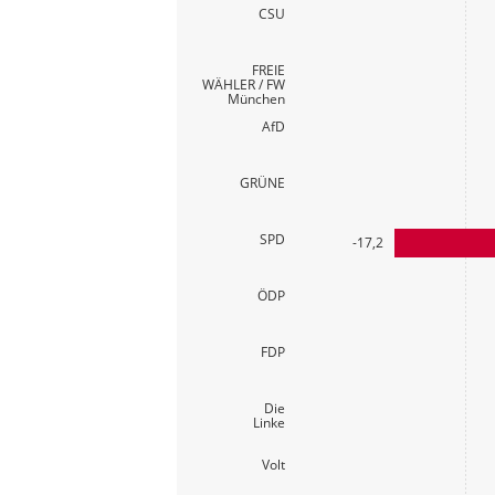
CSU
FREIE
WÄHLER / FW
München
AfD
GRÜNE
SPD
-17,2
ÖDP
FDP
Die
Linke
Volt