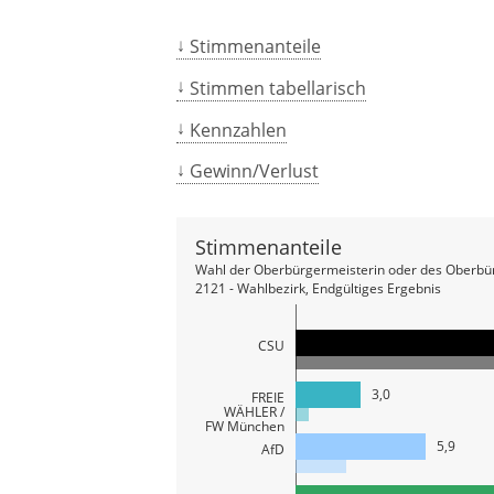
Stimmenanteile
Stimmen tabellarisch
Kennzahlen
Gewinn/Verlust
Stimmenanteile
Wahl der Oberbürgermeisterin oder des Oberbür
2121 - Wahlbezirk, Endgültiges Ergebnis
CSU
3,0
FREIE
WÄHLER /
FW München
5,9
AfD