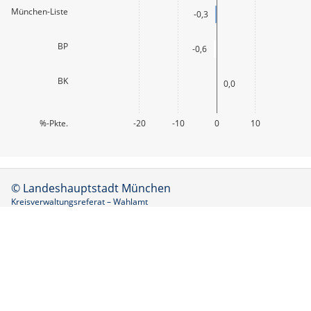
München-Liste
-0,3
BP
-0,6
BK
0,0
%-Pkte.
-20
-10
0
10
© Landeshauptstadt München
Kreisverwaltungsreferat – Wahlamt