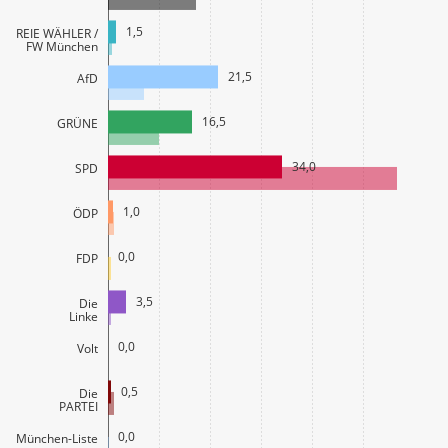
1,5
FREIE WÄHLER /
FW München
21,5
AfD
16,5
GRÜNE
34,0
SPD
1,0
ÖDP
0,0
FDP
3,5
Die
Linke
0,0
Volt
0,5
Die
PARTEI
0,0
München-Liste