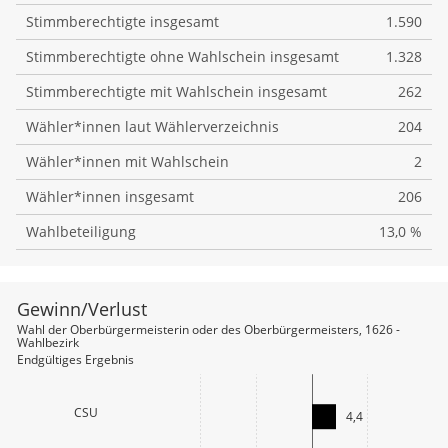
Stimmberechtigte insgesamt
1.590
Stimmberechtigte ohne Wahlschein insgesamt
1.328
Stimmberechtigte mit Wahlschein insgesamt
262
Wähler*innen laut Wählerverzeichnis
204
Wähler*innen mit Wahlschein
2
Wähler*innen insgesamt
206
Wahlbeteiligung
13,0 %
Gewinn/Verlust
file_download
Wahl der Oberbürgermeisterin oder des Oberbürgermeisters, 1626 -
Wahlbezirk
Endgültiges Ergebnis
CSU
4,4