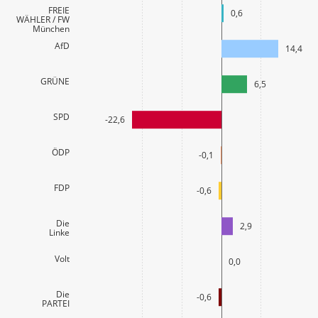
FREIE
0,6
WÄHLER / FW
München
AfD
14,4
GRÜNE
6,5
SPD
-22,6
ÖDP
-0,1
FDP
-0,6
Die
2,9
Linke
Volt
0,0
Die
-0,6
PARTEI