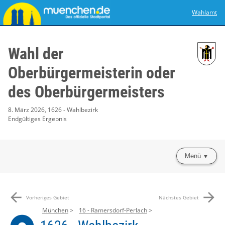
Wahlamt
Wahl der
Oberbürgermeisterin oder
des Oberbürgermeisters
8. März 2026, 1626 - Wahlbezirk
Endgültiges Ergebnis
Menü
arrow_back
arrow_forward
Vorheriges Gebiet
Nächstes Gebiet
München
16 - Ramersdorf-Perlach