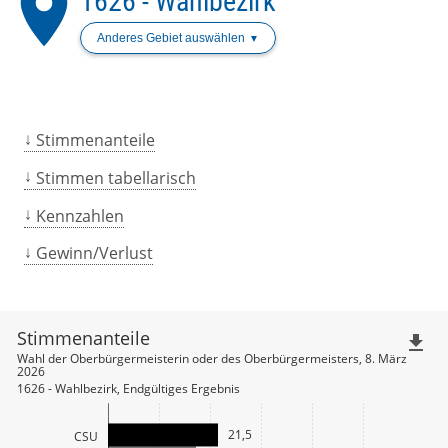
place
1626 - Wahlbezirk
Anderes Gebiet auswählen
Stimmenanteile
Stimmen tabellarisch
Kennzahlen
Gewinn/Verlust
Stimmenanteile
file_download
Wahl der Oberbürgermeisterin oder des Oberbürgermeisters, 8. März
2026
1626 - Wahlbezirk, Endgültiges Ergebnis
21,5
CSU