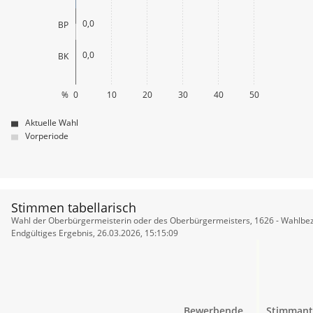
0,0
BP
0,0
BK
%
0
10
20
30
40
50
Aktuelle Wahl
Vorperiode
Stimmen tabellarisch
Stimmen
Wahl der Oberbürgermeisterin oder des Oberbürgermeisters, 1626 - Wahlbez
tabellarisch
Endgültiges Ergebnis, 26.03.2026, 15:15:09
Bewerbende
Stimmant