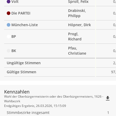
Volt
Sproll, Felix
0
Drabinski,
Die PARTEI
0
Philipp
München-Liste
Höpner, Dirk
0
Progl,
BP
0
Richard
Pfau,
BK
0
Christiane
Ungültige Stimmen
2
Gültige Stimmen
97
Kennzahlen
Kennzahlen
Wahl der Oberbürgermeisterin oder des Oberbürgermeisters, 1626 -
file_download
Wahlbezirk
Endgültiges Ergebnis, 26.03.2026, 15:15:09
Stimmbezirke insgesamt
1