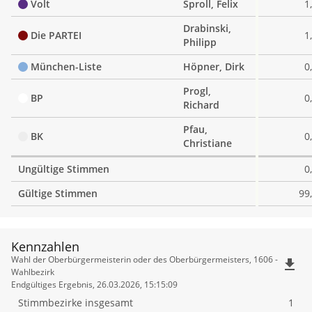
Volt
Sproll, Felix
1
Drabinski,
Die PARTEI
1
Philipp
München-Liste
Höpner, Dirk
0
Progl,
BP
0
Richard
Pfau,
BK
0
Christiane
Ungültige Stimmen
0
Gültige Stimmen
99
Kennzahlen
Kennzahlen
Wahl der Oberbürgermeisterin oder des Oberbürgermeisters, 1606 -
file_download
Wahlbezirk
Endgültiges Ergebnis, 26.03.2026, 15:15:09
Stimmbezirke insgesamt
1