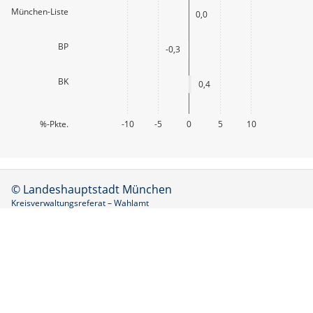
München-Liste
0,0
BP
-0,3
BK
0,4
%-Pkte.
-10
-5
0
5
10
© Landeshauptstadt München
Kreisverwaltungsreferat – Wahlamt