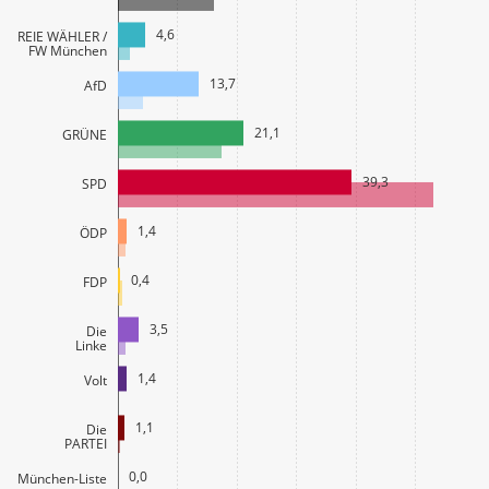
4,6
FREIE WÄHLER /
FW München
13,7
AfD
21,1
GRÜNE
39,3
SPD
1,4
ÖDP
0,4
FDP
3,5
Die
Linke
1,4
Volt
1,1
Die
PARTEI
0,0
München-Liste