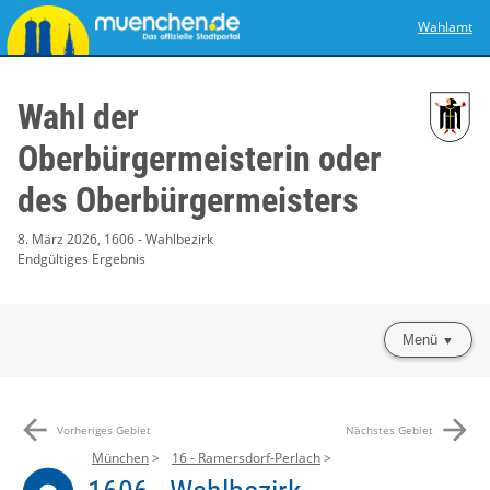
Wahlamt
Wahl der
Oberbürgermeisterin oder
des Oberbürgermeisters
8. März 2026, 1606 - Wahlbezirk
Endgültiges Ergebnis
Menü
arrow_back
arrow_forward
Vorheriges Gebiet
Nächstes Gebiet
München
16 - Ramersdorf-Perlach