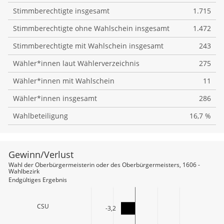
Stimmberechtigte insgesamt
1.715
Stimmberechtigte ohne Wahlschein insgesamt
1.472
Stimmberechtigte mit Wahlschein insgesamt
243
Wähler*innen laut Wählerverzeichnis
275
Wähler*innen mit Wahlschein
11
Wähler*innen insgesamt
286
Wahlbeteiligung
16,7 %
Gewinn/Verlust
file_download
Wahl der Oberbürgermeisterin oder des Oberbürgermeisters, 1606 -
Wahlbezirk
Endgültiges Ergebnis
CSU
-3,2