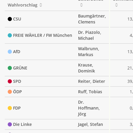
Wahlvorschlag
Baumgärtner,
CSU
13
Clemens
Dr. Piazolo,
FREIE WÄHLER / FW München
4
Michael
Walbrunn,
AfD
13
Markus
Krause,
GRÜNE
21
Dominik
SPD
Reiter, Dieter
39
ÖDP
Ruff, Tobias
1
Dr.
FDP
Hoffmann,
0
Jörg
Die Linke
Jagel, Stefan
3