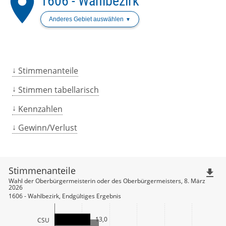
place
1606 - Wahlbezirk
Anderes Gebiet auswählen
Stimmenanteile
Stimmen tabellarisch
Kennzahlen
Gewinn/Verlust
Stimmenanteile
file_download
Wahl der Oberbürgermeisterin oder des Oberbürgermeisters, 8. März
2026
1606 - Wahlbezirk, Endgültiges Ergebnis
13,0
CSU