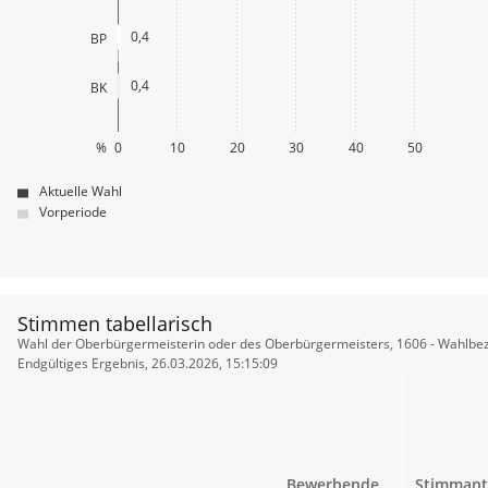
0,4
BP
0,4
BK
%
0
10
20
30
40
50
Aktuelle Wahl
Vorperiode
Stimmen tabellarisch
Stimmen
Wahl der Oberbürgermeisterin oder des Oberbürgermeisters, 1606 - Wahlbez
tabellarisch
Endgültiges Ergebnis, 26.03.2026, 15:15:09
Bewerbende
Stimmant