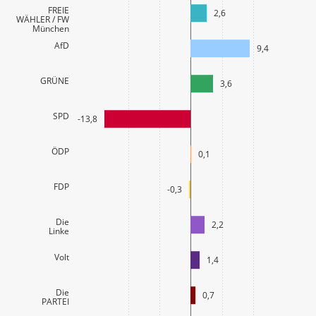
FREIE
2,6
WÄHLER / FW
München
AfD
9,4
GRÜNE
3,6
SPD
-13,8
ÖDP
0,1
FDP
-0,3
Die
2,2
Linke
Volt
1,4
Die
0,7
PARTEI