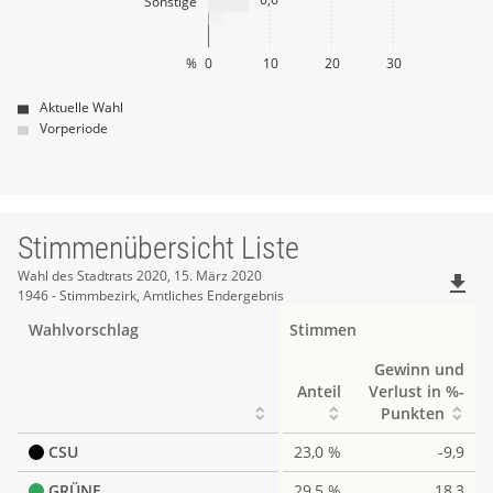
Sonstige
%
0
10
20
30
Aktuelle Wahl
Vorperiode
Stimmenübersicht Liste
Stimmenübersicht
Wahl des Stadtrats 2020, 15. März 2020
file_download
1946 - Stimmbezirk, Amtliches Endergebnis
Liste
Wahlvorschlag
Stimmen
Gewinn und
Anteil
Verlust in %-
Punkten
CSU
23,0 %
-9,9
GRÜNE
29,5 %
18,3