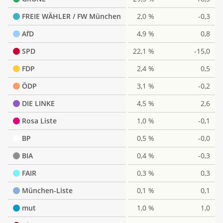
FREIE WÄHLER / FW München
2,0 %
-0,3
AfD
4,9 %
0,8
SPD
22,1 %
-15,0
FDP
2,4 %
0,5
ÖDP
3,1 %
-0,2
DIE LINKE
4,5 %
2,6
Rosa Liste
1,0 %
-0,1
BP
0,5 %
-0,0
BIA
0,4 %
-0,3
FAIR
0,3 %
0,3
München-Liste
0,1 %
0,1
mut
1,0 %
1,0