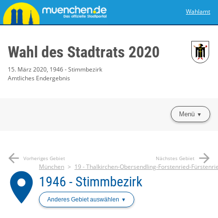
Wahlamt
Wahl des Stadtrats 2020
15. März 2020, 1946 - Stimmbezirk
Amtliches Endergebnis
Menü
arrow_back
arrow_forward
Vorheriges Gebiet
Nächstes Gebiet
München
19 - Thalkirchen-Obersendling-Forstenried-Fürstenri
place
1946 - Stimmbezirk
Anderes Gebiet auswählen