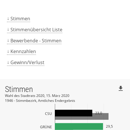
Stimmen
Stimmenübersicht Liste
Bewerbende - Stimmen
Kennzahlen
Gewinn/Verlust
Stimmen
file_download
Wahl des Stadtrats 2020, 15. März 2020
1946 - Stimmbezirk, Amtliches Endergebnis
23,0
CSU
29,5
GRÜNE