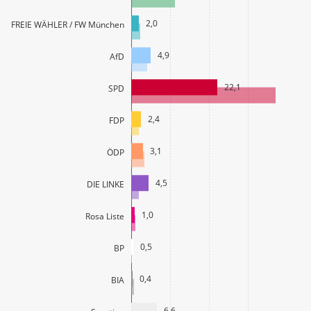
2,0
FREIE WÄHLER / FW München
4,9
AfD
22,1
SPD
2,4
FDP
3,1
ÖDP
4,5
DIE LINKE
1,0
Rosa Liste
0,5
BP
0,4
BIA
6,6