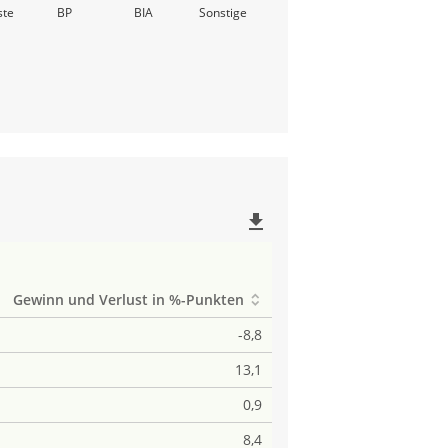
ste
BP
BIA
Sonstige
file_download
Gewinn und Verlust in %-Punkten
-8,8
13,1
0,9
8,4