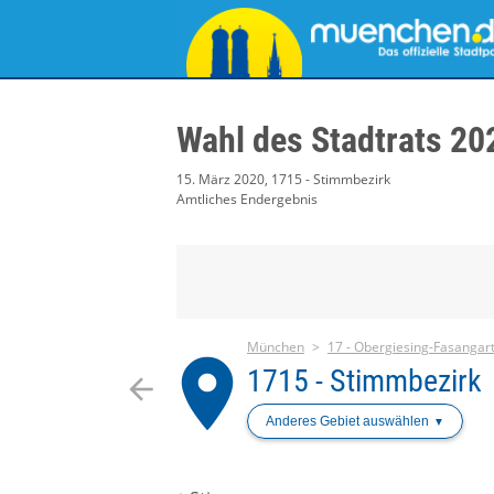
Wahl des Stadtrats 20
15. März 2020, 1715 - Stimmbezirk
Amtliches Endergebnis
München
17 - Obergiesing-Fasangar
place
1715 - Stimmbezirk
arrow_back
Anderes Gebiet auswählen