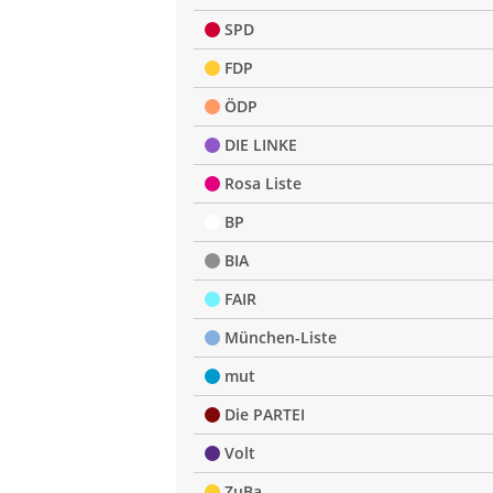
SPD
FDP
ÖDP
DIE LINKE
Rosa Liste
BP
BIA
FAIR
München-Liste
mut
Die PARTEI
Volt
ZuBa