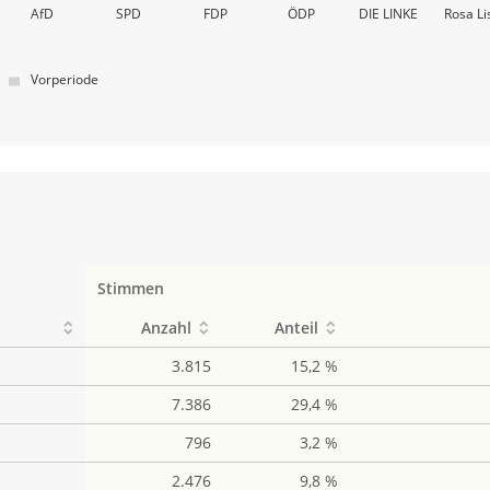
AfD
SPD
FDP
ÖDP
DIE LINKE
Rosa Li
Vorperiode
Stimmen
Anzahl
Anteil
3.815
15,2 %
7.386
29,4 %
796
3,2 %
2.476
9,8 %