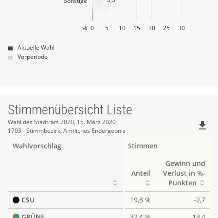
Sonstige
%
0
5
10
15
20
25
30
Aktuelle Wahl
Vorperiode
Stimmenübersicht Liste
Stimmenübersicht
Wahl des Stadtrats 2020, 15. März 2020
file_download
1703 - Stimmbezirk, Amtliches Endergebnis
Liste
Wahlvorschlag
Stimmen
Gewinn und
Anteil
Verlust in %-
Punkten
CSU
19,8 %
-2,7
GRÜNE
32,4 %
13,4