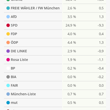
FREIE WÄHLER / FW München
2,6 %
0,5
AfD
3,5 %
1,3
SPD
24,9 %
-9,3
FDP
4,0 %
0,4
ÖDP
4,4 %
1,3
DIE LINKE
2,9 %
-0,9
Rosa Liste
1,9 %
-1,1
BP
0,2 %
-0,4
BIA
0,0 %
-0,2
FAIR
0,0 %
0,0
München-Liste
0,7 %
0,7
mut
0,5 %
0,5