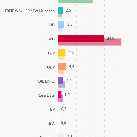
2,6
FREIE WÄHLER / FW München
3,5
AfD
24,9
SPD
4,0
FDP
4,4
ÖDP
2,9
DIE LINKE
1,9
Rosa Liste
0,2
BP
0,0
BIA
3,5