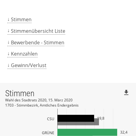
Stimmen
Stimmenübersicht Liste
Bewerbende - Stimmen
Kennzahlen
Gewinn/Verlust
Stimmen
file_download
Wahl des Stadtrats 2020, 15. März 2020
1703 - Stimmbezirk, Amtliches Endergebnis
19,8
CSU
32,4
GRÜNE