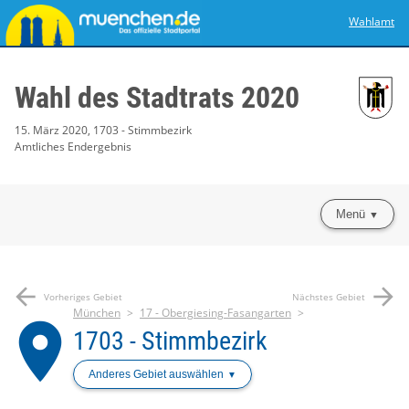
Wahlamt
Wahl des Stadtrats 2020
15. März 2020, 1703 - Stimmbezirk
Amtliches Endergebnis
Menü
arrow_back
arrow_forward
Vorheriges Gebiet
Nächstes Gebiet
München
17 - Obergiesing-Fasangarten
place
1703 - Stimmbezirk
Anderes Gebiet auswählen