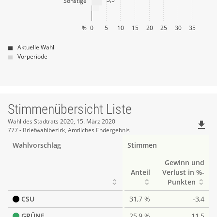
Sonstige
%
0
5
10
15
20
25
30
35
Aktuelle Wahl
Vorperiode
Stimmenübersicht Liste
Stimmenübersicht
Wahl des Stadtrats 2020, 15. März 2020
file_download
777 - Briefwahlbezirk, Amtliches Endergebnis
Liste
Wahlvorschlag
Stimmen
Gewinn und
Anteil
Verlust in %-
Punkten
CSU
31,7 %
-3,4
GRÜNE
25,9 %
11,5