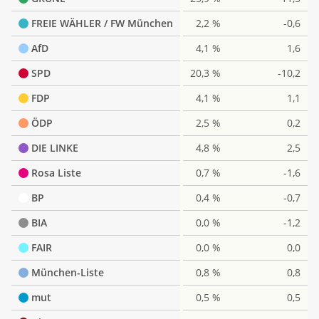
FREIE WÄHLER / FW München
2,2 %
-0,6
AfD
4,1 %
1,6
SPD
20,3 %
-10,2
FDP
4,1 %
1,1
ÖDP
2,5 %
0,2
DIE LINKE
4,8 %
2,5
Rosa Liste
0,7 %
-1,6
BP
0,4 %
-0,7
BIA
0,0 %
-1,2
FAIR
0,0 %
0,0
München-Liste
0,8 %
0,8
mut
0,5 %
0,5