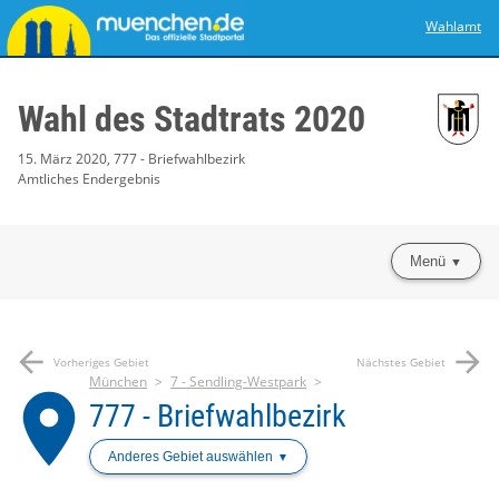
Wahlamt
Wahl des Stadtrats 2020
15. März 2020, 777 - Briefwahlbezirk
Amtliches Endergebnis
Menü
arrow_back
arrow_forward
Vorheriges Gebiet
Nächstes Gebiet
München
7 - Sendling-Westpark
place
777 - Briefwahlbezirk
Anderes Gebiet auswählen