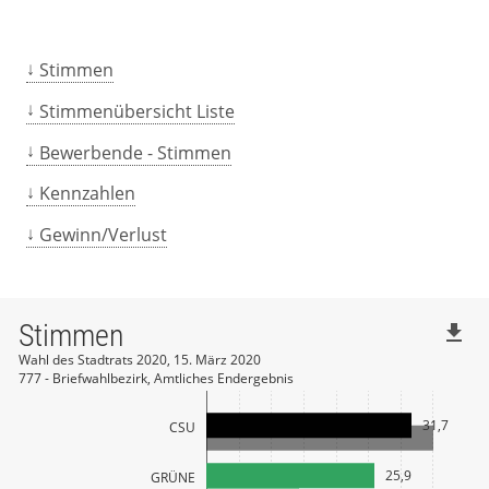
Stimmen
Stimmenübersicht Liste
Bewerbende - Stimmen
Kennzahlen
Gewinn/Verlust
Stimmen
file_download
Wahl des Stadtrats 2020, 15. März 2020
777 - Briefwahlbezirk, Amtliches Endergebnis
31,7
CSU
25,9
GRÜNE