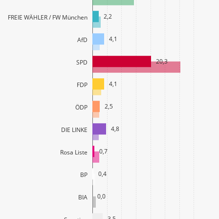
2,2
FREIE WÄHLER / FW München
4,1
AfD
20,3
SPD
4,1
FDP
2,5
ÖDP
4,8
DIE LINKE
0,7
Rosa Liste
0,4
BP
0,0
BIA
3,5