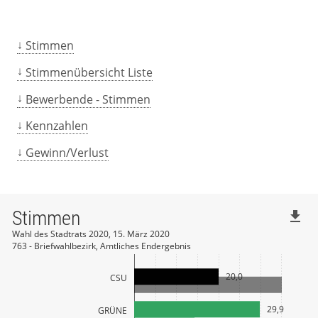
Stimmen
Stimmenübersicht Liste
Bewerbende - Stimmen
Kennzahlen
Gewinn/Verlust
Stimmen
file_download
Wahl des Stadtrats 2020, 15. März 2020
763 - Briefwahlbezirk, Amtliches Endergebnis
20,0
CSU
29,9
GRÜNE