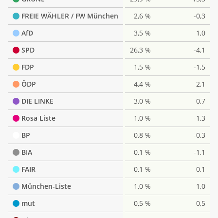
FREIE WÄHLER / FW München
2,6 %
-0,3
AfD
3,5 %
1,0
SPD
26,3 %
-4,1
FDP
1,5 %
-1,5
ÖDP
4,4 %
2,1
DIE LINKE
3,0 %
0,7
Rosa Liste
1,0 %
-1,3
BP
0,8 %
-0,3
BIA
0,1 %
-1,1
FAIR
0,1 %
0,1
München-Liste
1,0 %
1,0
mut
0,5 %
0,5