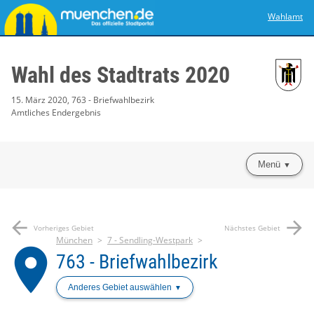
Wahlamt
Wahl des Stadtrats 2020
15. März 2020, 763 - Briefwahlbezirk
Amtliches Endergebnis
Menü
arrow_back
arrow_forward
Vorheriges Gebiet
Nächstes Gebiet
München
7 - Sendling-Westpark
place
763 - Briefwahlbezirk
Anderes Gebiet auswählen