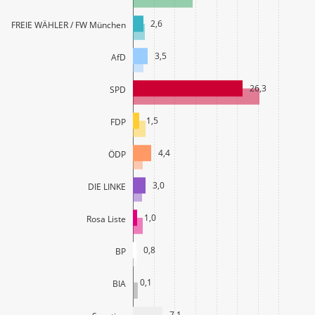
2,6
FREIE WÄHLER / FW München
3,5
AfD
26,3
SPD
1,5
FDP
4,4
ÖDP
3,0
DIE LINKE
1,0
Rosa Liste
0,8
BP
0,1
BIA
7,1