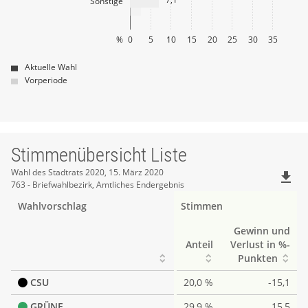
Sonstige
%
0
5
10
15
20
25
30
35
Aktuelle Wahl
Vorperiode
Stimmenübersicht Liste
Stimmenübersicht
Wahl des Stadtrats 2020, 15. März 2020
file_download
763 - Briefwahlbezirk, Amtliches Endergebnis
Liste
Wahlvorschlag
Stimmen
Gewinn und
Anteil
Verlust in %-
Punkten
CSU
20,0 %
-15,1
GRÜNE
29,9 %
15,5