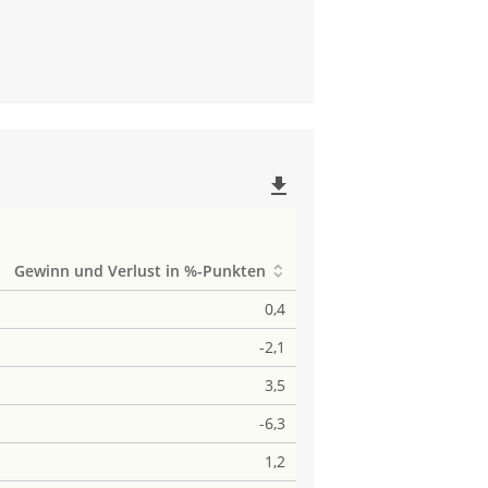
file_download
Gewinn und Verlust in %-Punkten
0,4
-2,1
3,5
-6,3
1,2