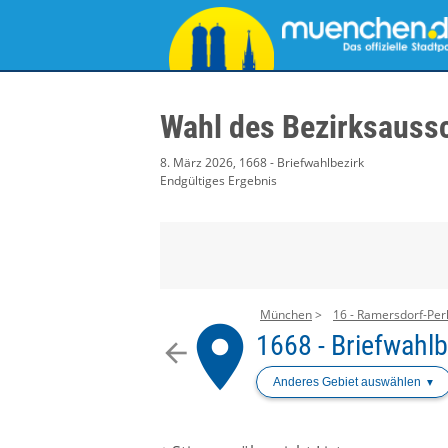
Wahl des Bezirksauss
8. März 2026, 1668 - Briefwahlbezirk
Endgültiges Ergebnis
München
16 - Ramersdorf-Per
place
1668 - Briefwahlb
arrow_back
Anderes Gebiet auswählen