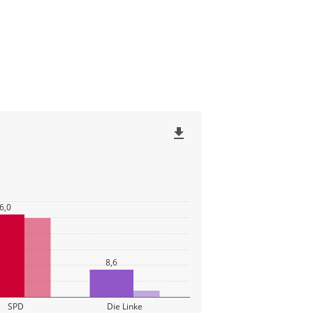
file_download
6,0
8,6
SPD
Die Linke