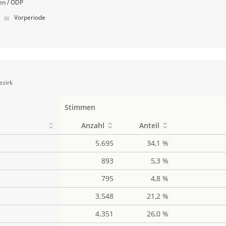
n / ÖDP
Vorperiode
ezirk
Stimmen
Anzahl
Anteil
5.695
34,1 %
893
5,3 %
795
4,8 %
3.548
21,2 %
4.351
26,0 %