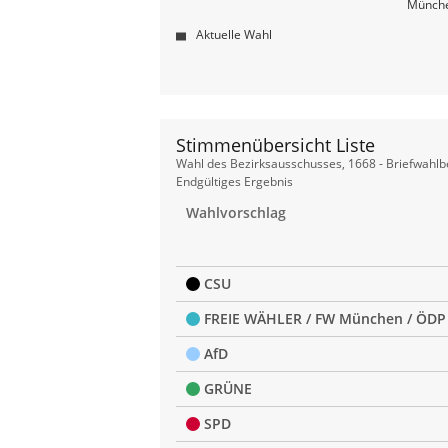
Münche
Aktuelle Wahl
Stimmenübersicht Liste
Stimmenübersicht
Wahl des Bezirksausschusses, 1668 - Briefwahlb
Liste
Endgültiges Ergebnis
Wahlvorschlag
CSU
FREIE WÄHLER / FW München / ÖDP
AfD
GRÜNE
SPD