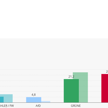
2
21,2
4,8
HLER / FW
AfD
GRÜNE