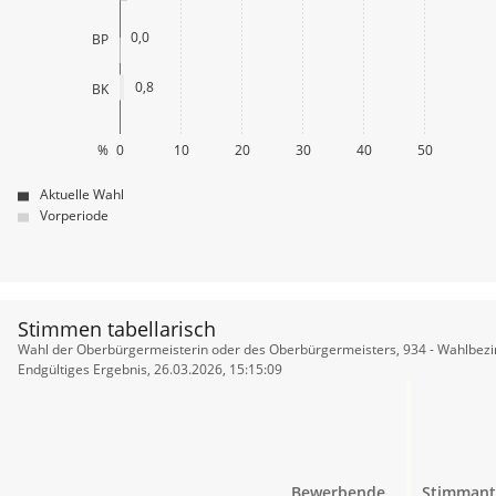
0,0
BP
0,8
BK
%
0
10
20
30
40
50
Aktuelle Wahl
Vorperiode
Stimmen tabellarisch
Stimmen
Wahl der Oberbürgermeisterin oder des Oberbürgermeisters, 934 - Wahlbezi
tabellarisch
Endgültiges Ergebnis, 26.03.2026, 15:15:09
Bewerbende
Stimmant