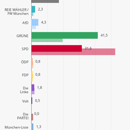
2,3
FREIE WÄHLER /
FW München
4,3
AfD
41,5
GRÜNE
31,6
SPD
0,8
ÖDP
0,8
FDP
1,8
Die
Linke
0,5
Volt
0,0
Die
PARTEI
1,3
München-Liste