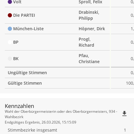
Volt
Sproll, Felix
0
Drabinski,
Die PARTEI
0
Philipp
München-Liste
Höpner, Dirk
1
Progl,
BP
0
Richard
Pfau,
BK
0
Christiane
Ungültige Stimmen
0
Gültige Stimmen
100
Kennzahlen
Kennzahlen
Wahl der Oberbürgermeisterin oder des Oberbürgermeisters, 934 -
file_download
Wahlbezirk
Endgültiges Ergebnis, 26.03.2026, 15:15:09
Stimmbezirke insgesamt
1