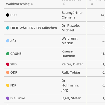
Wahlvorschlag
Baumgärtner,
CSU
14
Clemens
Dr. Piazolo,
FREIE WÄHLER / FW München
2
Michael
Walbrunn,
AfD
4
Markus
Krause,
GRÜNE
41
Dominik
SPD
Reiter, Dieter
31
ÖDP
Ruff, Tobias
0
Dr.
FDP
Hoffmann,
0
Jörg
Die Linke
Jagel, Stefan
1