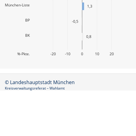
München-Liste
1,3
BP
-0,5
BK
0,8
%-Pkte.
-20
-10
0
10
20
© Landeshauptstadt München
Kreisverwaltungsreferat – Wahlamt