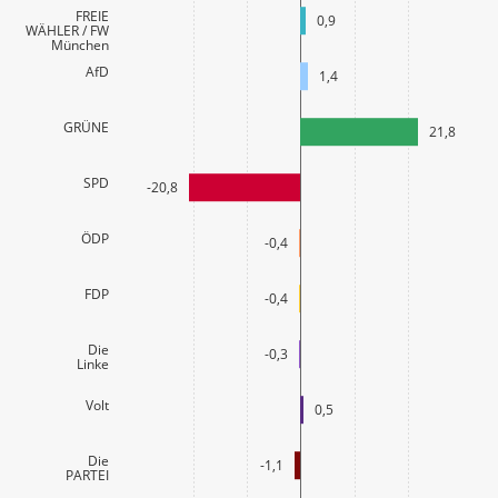
FREIE
0,9
WÄHLER / FW
München
AfD
1,4
GRÜNE
21,8
SPD
-20,8
ÖDP
-0,4
FDP
-0,4
Die
-0,3
Linke
Volt
0,5
Die
-1,1
PARTEI