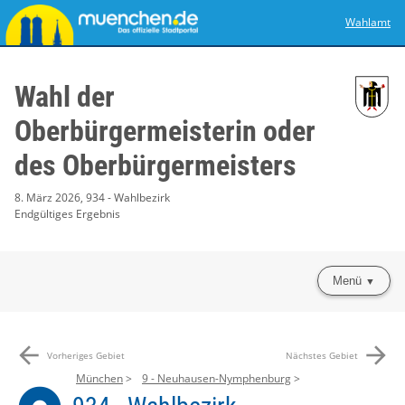
Wahlamt
Wahl der
Oberbürgermeisterin oder
des Oberbürgermeisters
8. März 2026, 934 - Wahlbezirk
Endgültiges Ergebnis
Menü
arrow_back
arrow_forward
Vorheriges Gebiet
Nächstes Gebiet
München
9 - Neuhausen-Nymphenburg