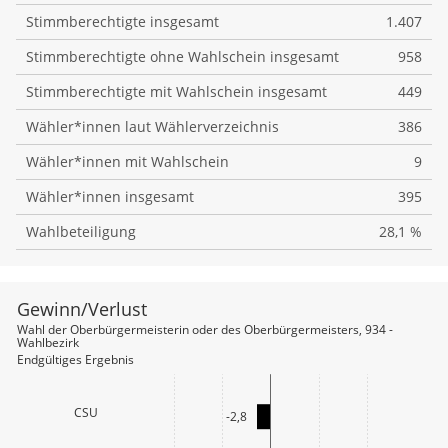
Stimmberechtigte insgesamt
1.407
Stimmberechtigte ohne Wahlschein insgesamt
958
Stimmberechtigte mit Wahlschein insgesamt
449
Wähler*innen laut Wählerverzeichnis
386
Wähler*innen mit Wahlschein
9
Wähler*innen insgesamt
395
Wahlbeteiligung
28,1 %
Gewinn/Verlust
file_download
Wahl der Oberbürgermeisterin oder des Oberbürgermeisters, 934 -
Wahlbezirk
Endgültiges Ergebnis
CSU
-2,8