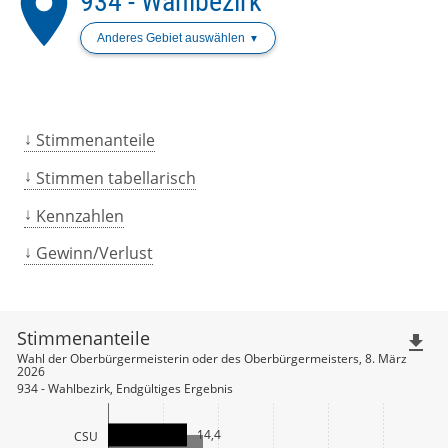
place
934 - Wahlbezirk
Anderes Gebiet auswählen
Stimmenanteile
Stimmen tabellarisch
Kennzahlen
Gewinn/Verlust
Stimmenanteile
file_download
Wahl der Oberbürgermeisterin oder des Oberbürgermeisters, 8. März
2026
934 - Wahlbezirk, Endgültiges Ergebnis
14,4
CSU