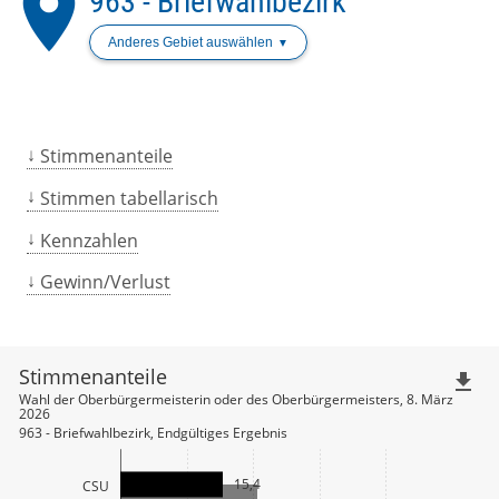
place
963 - Briefwahlbezirk
Anderes Gebiet auswählen
Stimmenanteile
Stimmen tabellarisch
Kennzahlen
Gewinn/Verlust
Stimmenanteile
file_download
Wahl der Oberbürgermeisterin oder des Oberbürgermeisters, 8. März
2026
963 - Briefwahlbezirk, Endgültiges Ergebnis
15,4
CSU