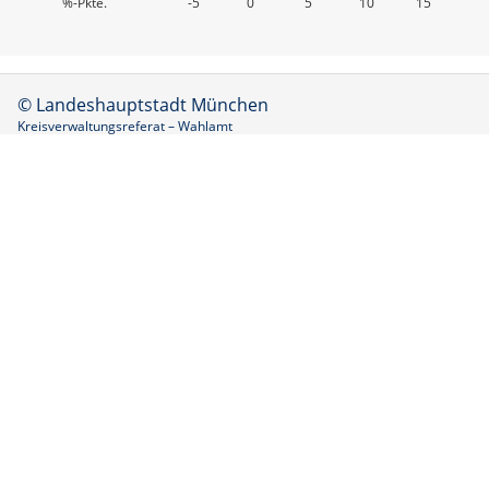
%-Pkte.
-5
0
5
10
15
© Landeshauptstadt München
Kreisverwaltungsreferat – Wahlamt