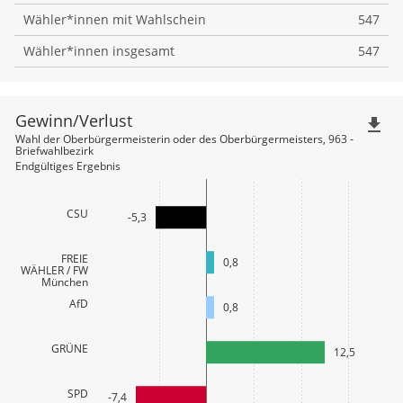
Wähler*innen mit Wahlschein
547
Wähler*innen insgesamt
547
Gewinn/Verlust
file_download
Wahl der Oberbürgermeisterin oder des Oberbürgermeisters, 963 -
Briefwahlbezirk
Endgültiges Ergebnis
CSU
-5,3
FREIE
0,8
WÄHLER / FW
München
AfD
0,8
GRÜNE
12,5
SPD
-7,4