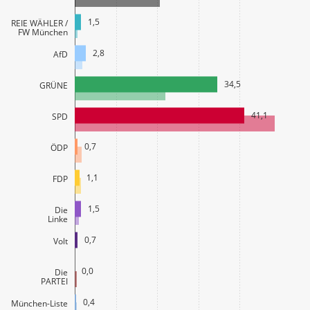
1,5
FREIE WÄHLER /
FW München
2,8
AfD
34,5
GRÜNE
41,1
SPD
0,7
ÖDP
1,1
FDP
1,5
Die
Linke
0,7
Volt
0,0
Die
PARTEI
0,4
München-Liste