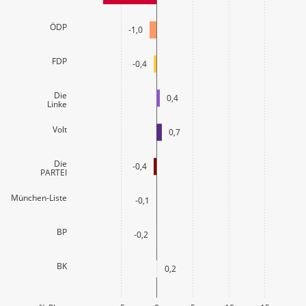
ÖDP
-1,0
FDP
-0,4
Die
0,4
Linke
Volt
0,7
Die
-0,4
PARTEI
München-Liste
-0,1
BP
-0,2
BK
0,2