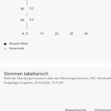
0,2
BP
0,2
BK
%
0
10
20
30
40
Aktuelle Wahl
Vorperiode
Stimmen tabellarisch
Stimmen
Wahl der Oberbürgermeisterin oder des Oberbürgermeisters, 963 - Briefwahl
tabellarisch
Endgültiges Ergebnis, 26.03.2026, 15:15:09
Bewerbende
Stimmant