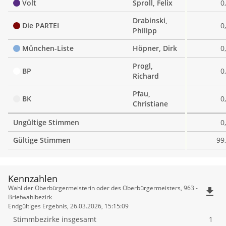
Volt
Sproll, Felix
0
Drabinski,
Die PARTEI
0
Philipp
München-Liste
Höpner, Dirk
0
Progl,
BP
0
Richard
Pfau,
BK
0
Christiane
Ungültige Stimmen
0
Gültige Stimmen
99
Kennzahlen
Kennzahlen
Wahl der Oberbürgermeisterin oder des Oberbürgermeisters, 963 -
file_download
Briefwahlbezirk
Endgültiges Ergebnis, 26.03.2026, 15:15:09
Stimmbezirke insgesamt
1