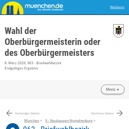
Wahlamt
Wahl der
Oberbürgermeisterin oder
des Oberbürgermeisters
8. März 2026, 963 - Briefwahlbezirk
Endgültiges Ergebnis
Menü
arrow_back
arrow_forward
Vorheriges Gebiet
Nächstes Gebiet
München
9 - Neuhausen-Nymphenburg