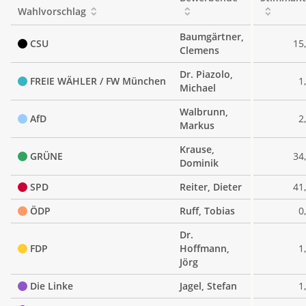
Wahlvorschlag
Baumgärtner,
CSU
15
Clemens
Dr. Piazolo,
FREIE WÄHLER / FW München
1
Michael
Walbrunn,
AfD
2
Markus
Krause,
GRÜNE
34
Dominik
SPD
Reiter, Dieter
41
ÖDP
Ruff, Tobias
0
Dr.
FDP
Hoffmann,
1
Jörg
Die Linke
Jagel, Stefan
1