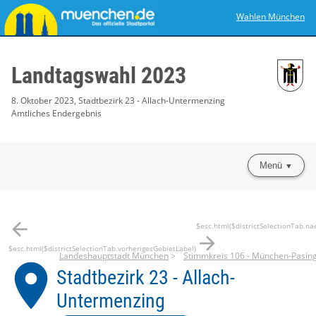
Wahlen München
Landtagswahl 2023
8. Oktober 2023, Stadtbezirk 23 - Allach-Untermenzing
Amtliches Endergebnis
Menü
arrow_back
$esc.html($districtSelectionTab.na
arrow_forward
$esc.html($districtSelectionTab.vorherigesGebietLabel)
Landeshauptstadt München
Stimmkreis 106 - München-Pasin
place
Stadtbezirk 23 - Allach-
Untermenzing