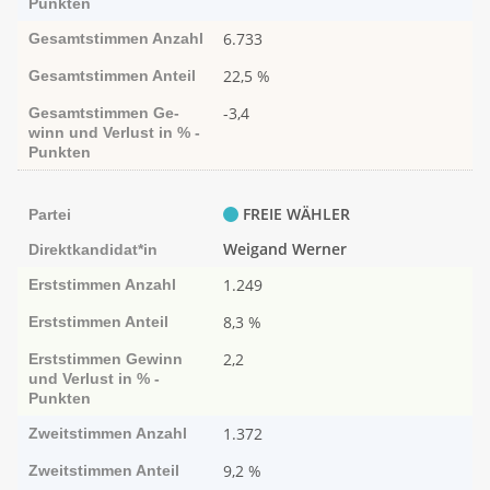
Punk­ten
6.733
Gesamtstimmen
Anzahl
22,5 %
Gesamtstimmen
Anteil
-3,4
Gesamtstimmen
Ge­­
winn und Ver­­lust in % -
Punk­ten
FREIE WÄHLER
Partei
Weigand Werner
Direktkandidat*in
1.249
Erststimmen
Anzahl
8,3 %
Erststimmen
Anteil
2,2
Erststimmen
Ge­­winn
und Ver­­lust in % -
Punk­ten
1.372
Zweitstimmen
Anzahl
9,2 %
Zweitstimmen
Anteil