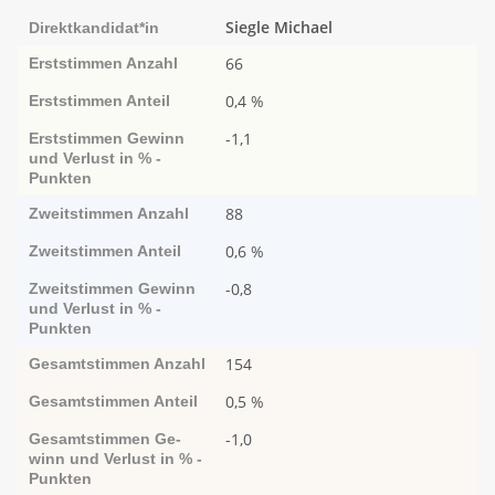
Siegle Michael
Direktkandidat*in
66
Erststimmen
Anzahl
0,4 %
Erststimmen
Anteil
-1,1
Erststimmen
Ge­­winn
und Ver­­lust in % -
Punk­ten
88
Zweitstimmen
Anzahl
0,6 %
Zweitstimmen
Anteil
-0,8
Zweitstimmen
Ge­­winn
und Ver­­lust in % -
Punk­ten
154
Gesamtstimmen
Anzahl
0,5 %
Gesamtstimmen
Anteil
-1,0
Gesamtstimmen
Ge­­
winn und Ver­­lust in % -
Punk­ten