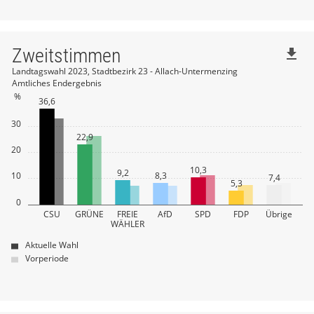
Zweitstimmen
file_download
Landtagswahl 2023, Stadtbezirk 23 - Allach-Untermenzing
Amtliches Endergebnis
%
36,6
30
22,9
20
10,3
9,2
10
8,3
7,4
5,3
0
CSU
GRÜNE
FREIE
AfD
SPD
FDP
Übrige
WÄHLER
Aktuelle Wahl
Vorperiode