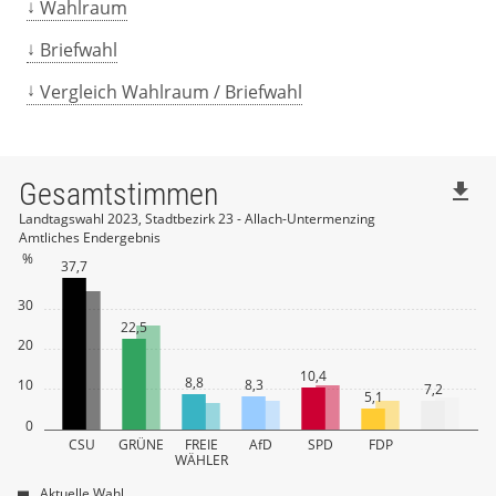
Wahlraum
Briefwahl
Vergleich Wahlraum / Briefwahl
Gesamtstimmen
file_download
Landtagswahl 2023, Stadtbezirk 23 - Allach-Untermenzing
Amtliches Endergebnis
%
37,7
30
22,5
20
10,4
8,8
10
8,3
7,2
5,1
0
CSU
GRÜNE
FREIE
AfD
SPD
FDP
WÄHLER
Aktuelle Wahl