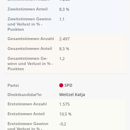
8,3 %
Zweitstimmen
Anteil
1,1
Zweitstimmen
Ge­­winn
und Ver­­lust in % -
Punk­ten
2.497
Gesamtstimmen
Anzahl
8,3 %
Gesamtstimmen
Anteil
1,2
Gesamtstimmen
Ge­­
winn und Ver­­lust in % -
Punk­ten
SPD
Partei
Weitzel Katja
Direktkandidat*in
1.575
Erststimmen
Anzahl
10,5 %
Erststimmen
Anteil
-0,2
Erststimmen
Ge­­winn
und Ver­­lust in % -