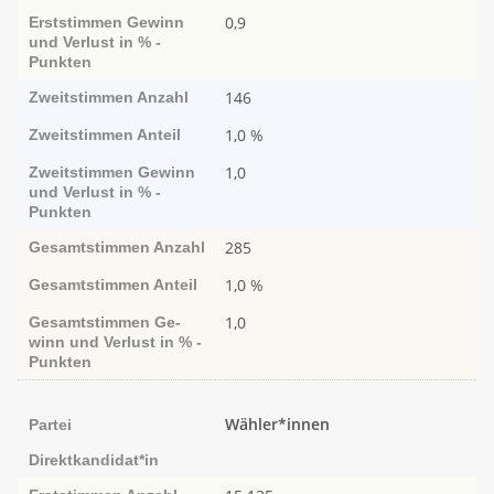
0,9
Erststimmen
Ge­­winn
und Ver­­lust in % -
Punk­ten
146
Zweitstimmen
Anzahl
1,0 %
Zweitstimmen
Anteil
1,0
Zweitstimmen
Ge­­winn
und Ver­­lust in % -
Punk­ten
285
Gesamtstimmen
Anzahl
1,0 %
Gesamtstimmen
Anteil
1,0
Gesamtstimmen
Ge­­
winn und Ver­­lust in % -
Punk­ten
Wähler*innen
Partei
Direktkandidat*in