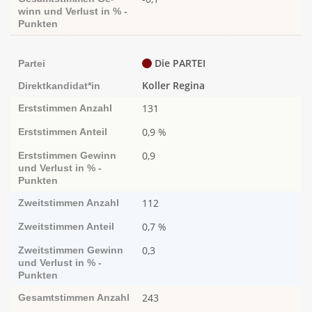
winn und Ver­­lust in % -
Punk­ten
Die PARTEI
Partei
Koller Regina
Direktkandidat*in
131
Erststimmen
Anzahl
0,9 %
Erststimmen
Anteil
0,9
Erststimmen
Ge­­winn
und Ver­­lust in % -
Punk­ten
112
Zweitstimmen
Anzahl
0,7 %
Zweitstimmen
Anteil
0,3
Zweitstimmen
Ge­­winn
und Ver­­lust in % -
Punk­ten
243
Gesamtstimmen
Anzahl