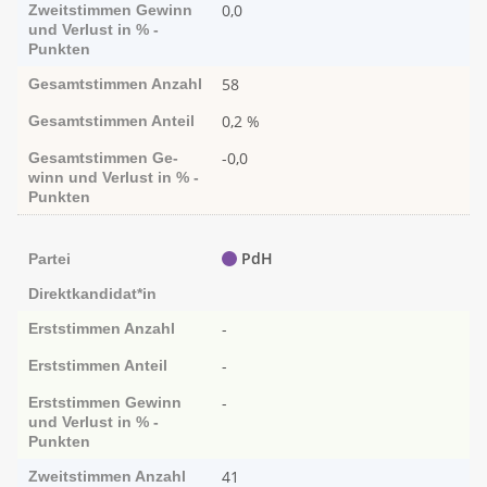
0,0
Zweitstimmen
Ge­­winn
und Ver­­lust in % -
Punk­ten
58
Gesamtstimmen
Anzahl
0,2 %
Gesamtstimmen
Anteil
-0,0
Gesamtstimmen
Ge­­
winn und Ver­­lust in % -
Punk­ten
PdH
Partei
Direktkandidat*in
-
Erststimmen
Anzahl
-
Erststimmen
Anteil
-
Erststimmen
Ge­­winn
und Ver­­lust in % -
Punk­ten
41
Zweitstimmen
Anzahl