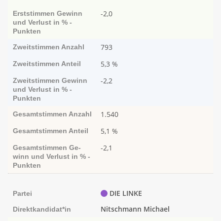
-2,0
Erststimmen
Ge­­winn
und Ver­­lust in % -
Punk­ten
793
Zweitstimmen
Anzahl
5,3 %
Zweitstimmen
Anteil
-2,2
Zweitstimmen
Ge­­winn
und Ver­­lust in % -
Punk­ten
1.540
Gesamtstimmen
Anzahl
5,1 %
Gesamtstimmen
Anteil
-2,1
Gesamtstimmen
Ge­­
winn und Ver­­lust in % -
Punk­ten
DIE LINKE
Partei
Nitschmann Michael
Direktkandidat*in