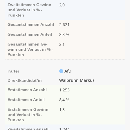
2,0
Zweitstimmen
Ge­­winn
und Ver­­lust in % -
Punk­ten
2.621
Gesamtstimmen
Anzahl
8,8 %
Gesamtstimmen
Anteil
2,1
Gesamtstimmen
Ge­­
winn und Ver­­lust in % -
Punk­ten
AfD
Partei
Walbrunn Markus
Direktkandidat*in
1.253
Erststimmen
Anzahl
8,4 %
Erststimmen
Anteil
1,3
Erststimmen
Ge­­winn
und Ver­­lust in % -
Punk­ten
1.244
Zweitstimmen
Anzahl