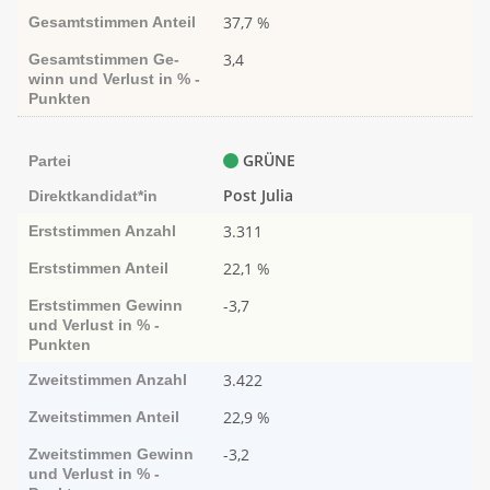
37,7 %
Gesamtstimmen
Anteil
3,4
Gesamtstimmen
Ge­­
winn und Ver­­lust in % -
Punk­ten
GRÜNE
Partei
Post Julia
Direktkandidat*in
3.311
Erststimmen
Anzahl
22,1 %
Erststimmen
Anteil
-3,7
Erststimmen
Ge­­winn
und Ver­­lust in % -
Punk­ten
3.422
Zweitstimmen
Anzahl
22,9 %
Zweitstimmen
Anteil
-3,2
Zweitstimmen
Ge­­winn
und Ver­­lust in % -