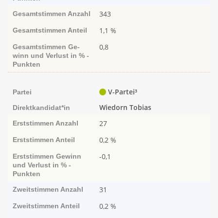
343
Gesamtstimmen
Anzahl
1,1 %
Gesamtstimmen
Anteil
0,8
Gesamtstimmen
Ge­­
winn und Ver­­lust in % -
Punk­ten
V-Partei³
Partei
Wiedorn Tobias
Direktkandidat*in
27
Erststimmen
Anzahl
0,2 %
Erststimmen
Anteil
-0,1
Erststimmen
Ge­­winn
und Ver­­lust in % -
Punk­ten
31
Zweitstimmen
Anzahl
0,2 %
Zweitstimmen
Anteil