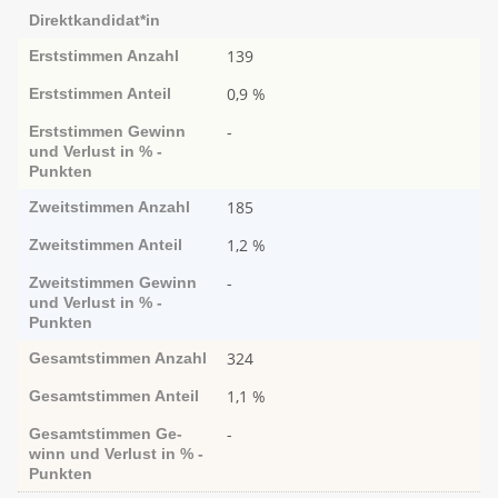
Direktkandidat*in
139
Erststimmen
Anzahl
0,9 %
Erststimmen
Anteil
-
Erststimmen
Ge­­winn
und Ver­­lust in % -
Punk­ten
185
Zweitstimmen
Anzahl
1,2 %
Zweitstimmen
Anteil
-
Zweitstimmen
Ge­­winn
und Ver­­lust in % -
Punk­ten
324
Gesamtstimmen
Anzahl
1,1 %
Gesamtstimmen
Anteil
-
Gesamtstimmen
Ge­­
winn und Ver­­lust in % -
Punk­ten