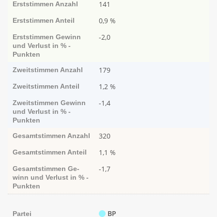
141
Erststimmen
Anzahl
0,9 %
Erststimmen
Anteil
-2,0
Erststimmen
Ge­­winn
und Ver­­lust in % -
Punk­ten
179
Zweitstimmen
Anzahl
1,2 %
Zweitstimmen
Anteil
-1,4
Zweitstimmen
Ge­­winn
und Ver­­lust in % -
Punk­ten
320
Gesamtstimmen
Anzahl
1,1 %
Gesamtstimmen
Anteil
-1,7
Gesamtstimmen
Ge­­
winn und Ver­­lust in % -
Punk­ten
BP
Partei