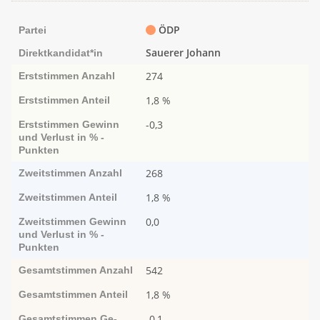
ÖDP
Partei
Sauerer Johann
Direktkandidat*in
274
Erststimmen
Anzahl
1,8 %
Erststimmen
Anteil
-0,3
Erststimmen
Ge­­winn
und Ver­­lust in % -
Punk­ten
268
Zweitstimmen
Anzahl
1,8 %
Zweitstimmen
Anteil
0,0
Zweitstimmen
Ge­­winn
und Ver­­lust in % -
Punk­ten
542
Gesamtstimmen
Anzahl
1,8 %
Gesamtstimmen
Anteil
-0,1
Gesamtstimmen
Ge­­