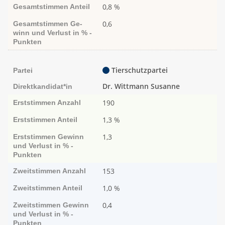
0,8 %
Gesamtstimmen
Anteil
0,6
Gesamtstimmen
Ge­­
winn und Ver­­lust in % -
Punk­ten
Tierschutzpartei
Partei
Dr. Wittmann Susanne
Direktkandidat*in
190
Erststimmen
Anzahl
1,3 %
Erststimmen
Anteil
1,3
Erststimmen
Ge­­winn
und Ver­­lust in % -
Punk­ten
153
Zweitstimmen
Anzahl
1,0 %
Zweitstimmen
Anteil
0,4
Zweitstimmen
Ge­­winn
und Ver­­lust in % -
Punk­ten