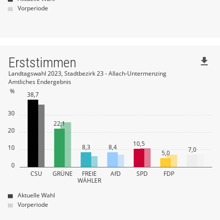
Vorperiode
Erststimmen
file_download
Landtagswahl 2023, Stadtbezirk 23 - Allach-Untermenzing
Amtliches Endergebnis
%
38,7
30
22,1
20
10,5
8,3
8,4
10
7,0
5,0
0
CSU
GRÜNE
FREIE
AfD
SPD
FDP
WÄHLER
Aktuelle Wahl
Vorperiode