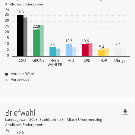
59
Dr. Frank Elisabeth
1
nach oben
Amtliches Endergebnis
nach oben
%
61
Wimmer Erich
0
35,3
60
Kirsch Anna-Maria
1
35
30
nach oben
61
Mantaoglu Tarek
2
25
22,9
20
nach oben
15
10,5
10,6
10
7,8
7,4
5,4
5
0
CSU
GRÜNE
FREIE
AfD
SPD
FDP
Übrige
WÄHLER
Aktuelle Wahl
Vorperiode
Briefwahl
file_download
Landtagswahl 2023, Stadtbezirk 23 - Allach-Untermenzing
Amtliches Endergebnis
%
39,6