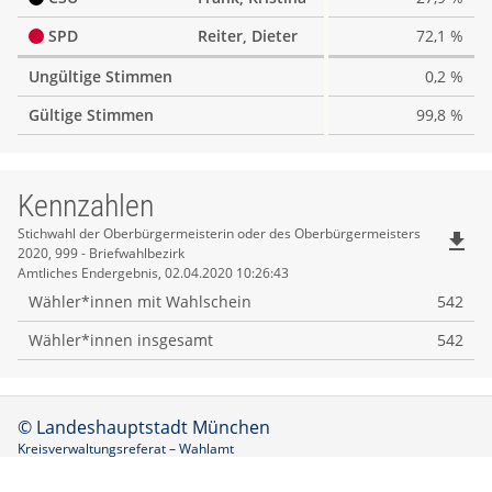
SPD
Reiter, Dieter
72,1 %
Ungültige Stimmen
0,2 %
Gültige Stimmen
99,8 %
Kennzahlen
Kennzahlen
Stichwahl der Oberbürgermeisterin oder des Oberbürgermeisters
file_download
2020, 999 - Briefwahlbezirk
Amtliches Endergebnis, 02.04.2020 10:26:43
Wähler*innen mit Wahlschein
542
Wähler*innen insgesamt
542
© Landeshauptstadt München
Kreisverwaltungsreferat – Wahlamt