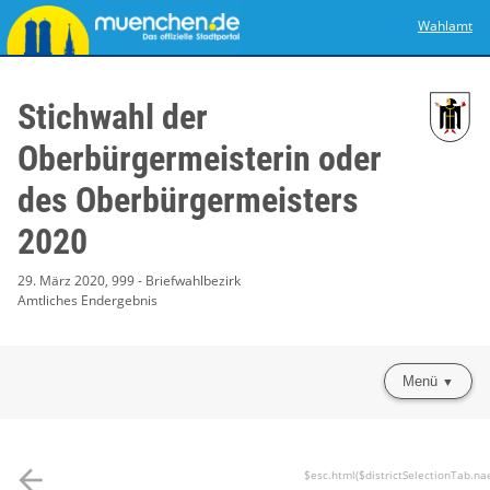
Wahlamt
Stichwahl der
Oberbürgermeisterin oder
des Oberbürgermeisters
2020
29. März 2020, 999 - Briefwahlbezirk
Amtliches Endergebnis
Menü
arrow_back
$esc.html($districtSelectionTab.na