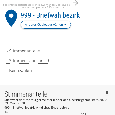
arrow_forward
$esc.html($districtSelectionTab.vorherigesGebietLabel)
Landeshauptstadt München
place
999 - Briefwahlbezirk
Anderes Gebiet auswählen
Stimmenanteile
Stimmen tabellarisch
Kennzahlen
Stimmenanteile
file_download
Stichwahl der Oberbürgermeisterin oder des Oberbürgermeisters 2020,
29. März 2020
999 - Briefwahlbezirk, Amtliches Endergebnis
%
72,1