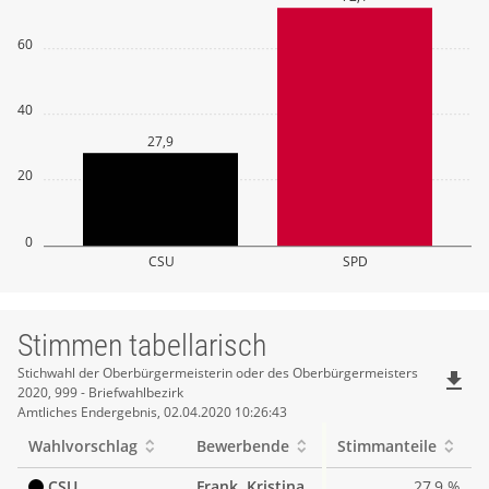
60
40
27,9
20
0
CSU
SPD
Stimmen tabellarisch
Stimmen
Stichwahl der Oberbürgermeisterin oder des Oberbürgermeisters
file_download
2020, 999 - Briefwahlbezirk
tabellarisch
Amtliches Endergebnis, 02.04.2020 10:26:43
Wahlvorschlag
Bewerbende
Stimmanteile
CSU
Frank, Kristina
27,9 %