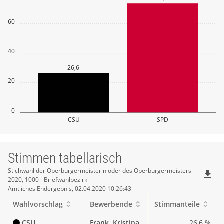
60
40
26,6
20
0
CSU
SPD
Stimmen tabellarisch
Stimmen
Stichwahl der Oberbürgermeisterin oder des Oberbürgermeisters
file_download
2020, 1000 - Briefwahlbezirk
tabellarisch
Amtliches Endergebnis, 02.04.2020 10:26:43
Wahlvorschlag
Bewerbende
Stimmanteile
CSU
Frank, Kristina
26,6 %