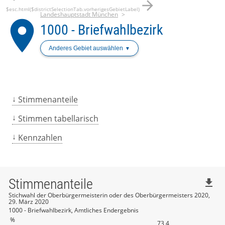
arrow_forward
$esc.html($districtSelectionTab.vorherigesGebietLabel)
Landeshauptstadt München
place
1000 - Briefwahlbezirk
Anderes Gebiet auswählen
Stimmenanteile
Stimmen tabellarisch
Kennzahlen
Stimmenanteile
file_download
Stichwahl der Oberbürgermeisterin oder des Oberbürgermeisters 2020,
29. März 2020
1000 - Briefwahlbezirk, Amtliches Endergebnis
%
73,4