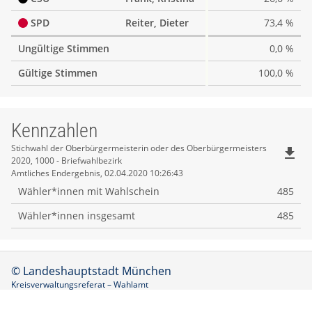
SPD
Reiter, Dieter
73,4 %
Ungültige Stimmen
0,0 %
Gültige Stimmen
100,0 %
Kennzahlen
Kennzahlen
Stichwahl der Oberbürgermeisterin oder des Oberbürgermeisters
file_download
2020, 1000 - Briefwahlbezirk
Amtliches Endergebnis, 02.04.2020 10:26:43
Wähler*innen mit Wahlschein
485
Wähler*innen insgesamt
485
© Landeshauptstadt München
Kreisverwaltungsreferat – Wahlamt