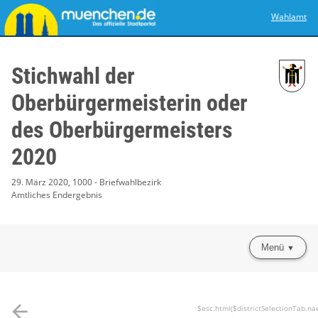
Wahlamt
Stichwahl der
Oberbürgermeisterin oder
des Oberbürgermeisters
2020
29. März 2020, 1000 - Briefwahlbezirk
Amtliches Endergebnis
Menü
arrow_back
$esc.html($districtSelectionTab.na