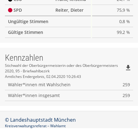
SPD
Reiter, Dieter
75,9 %
Ungültige Stimmen
0,8 %
Gültige Stimmen
99,2 %
Kennzahlen
Kennzahlen
Stichwahl der Oberbürgermeisterin oder des Oberbürgermeisters
file_download
2020, 95 - Briefwahlbezirk
Amtliches Endergebnis, 02.04.2020 10:26:43
Wähler*innen mit Wahlschein
259
Wähler*innen insgesamt
259
© Landeshauptstadt München
Kreisverwaltungsreferat – Wahlamt