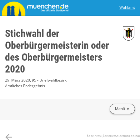
Wahlamt
Stichwahl der
Oberbürgermeisterin oder
des Oberbürgermeisters
2020
29. März 2020, 95 - Briefwahlbezirk
Amtliches Endergebnis
Menü
arrow_back
$esc.html($districtSelectionTab.na