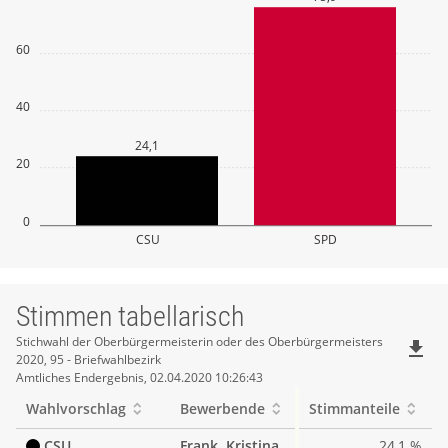
60
40
24,1
20
0
CSU
SPD
Stimmen tabellarisch
Stimmen
Stichwahl der Oberbürgermeisterin oder des Oberbürgermeisters
file_download
2020, 95 - Briefwahlbezirk
tabellarisch
Amtliches Endergebnis, 02.04.2020 10:26:43
Wahlvorschlag
Bewerbende
Stimmanteile
CSU
Frank, Kristina
24,1 %