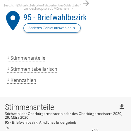
arrow_forward
$esc.html($districtSelectionTab.vorherigesGebietLabel)
Landeshauptstadt München
place
95 - Briefwahlbezirk
Anderes Gebiet auswählen
Stimmenanteile
Stimmen tabellarisch
Kennzahlen
Stimmenanteile
file_download
Stichwahl der Oberbürgermeisterin oder des Oberbürgermeisters 2020,
29. März 2020
95 - Briefwahlbezirk, Amtliches Endergebnis
%
75,9