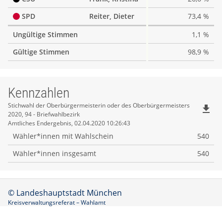
SPD
Reiter, Dieter
73,4 %
Ungültige Stimmen
1,1 %
Gültige Stimmen
98,9 %
Kennzahlen
Kennzahlen
Stichwahl der Oberbürgermeisterin oder des Oberbürgermeisters
file_download
2020, 94 - Briefwahlbezirk
Amtliches Endergebnis, 02.04.2020 10:26:43
Wähler*innen mit Wahlschein
540
Wähler*innen insgesamt
540
© Landeshauptstadt München
Kreisverwaltungsreferat – Wahlamt