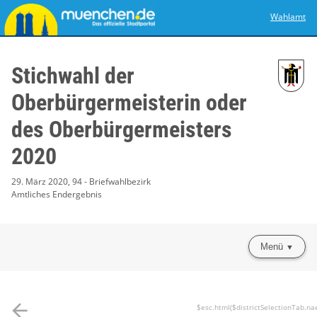
Wahlamt
Stichwahl der
Oberbürgermeisterin oder
des Oberbürgermeisters
2020
29. März 2020, 94 - Briefwahlbezirk
Amtliches Endergebnis
Menü
arrow_back
$esc.html($districtSelectionTab.na