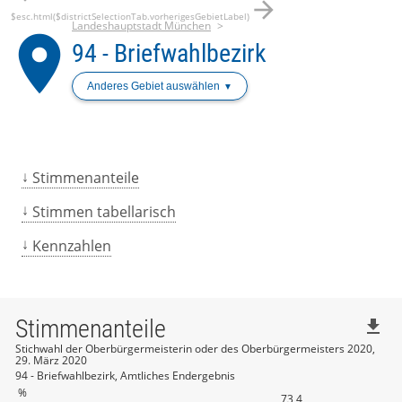
arrow_forward
$esc.html($districtSelectionTab.vorherigesGebietLabel)
Landeshauptstadt München
place
94 - Briefwahlbezirk
Anderes Gebiet auswählen
Stimmenanteile
Stimmen tabellarisch
Kennzahlen
Stimmenanteile
file_download
Stichwahl der Oberbürgermeisterin oder des Oberbürgermeisters 2020,
29. März 2020
94 - Briefwahlbezirk, Amtliches Endergebnis
%
73,4