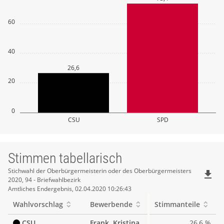
60
40
26,6
20
0
CSU
SPD
Stimmen tabellarisch
Stimmen
Stichwahl der Oberbürgermeisterin oder des Oberbürgermeisters
file_download
2020, 94 - Briefwahlbezirk
tabellarisch
Amtliches Endergebnis, 02.04.2020 10:26:43
Wahlvorschlag
Bewerbende
Stimmanteile
CSU
Frank, Kristina
26,6 %