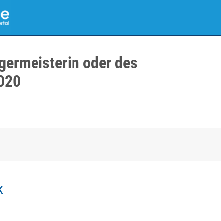
germeisterin oder des
020
k