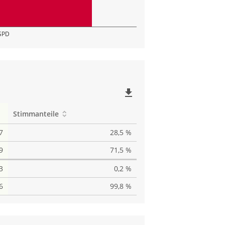
SPD
file_download
Stimmanteile
7
28,5 %
9
71,5 %
3
0,2 %
6
99,8 %