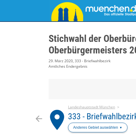
Stichwahl der Oberbür
Oberbürgermeisters 2
29. März 2020, 333 - Briefwahlbezirk
Amtliches Endergebnis
Landeshauptstadt München
place
333 - Briefwahlbezir
arrow_back
Anderes Gebiet auswählen