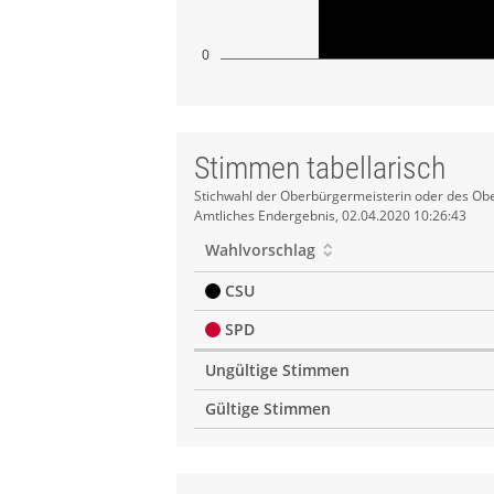
0
Stimmen tabellarisch
Stimmen
Stichwahl der Oberbürgermeisterin oder des Obe
Amtliches Endergebnis, 02.04.2020 10:26:43
tabellarisch
Wahlvorschlag
CSU
SPD
Ungültige Stimmen
Gültige Stimmen