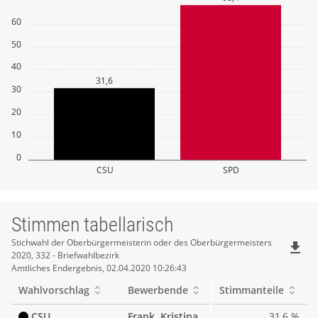
60
50
40
31,6
30
20
10
0
CSU
SPD
Stimmen tabellarisch
Stimmen
Stichwahl der Oberbürgermeisterin oder des Oberbürgermeisters
file_download
2020, 332 - Briefwahlbezirk
tabellarisch
Amtliches Endergebnis, 02.04.2020 10:26:43
Wahlvorschlag
Bewerbende
Stimmanteile
CSU
Frank, Kristina
31,6 %