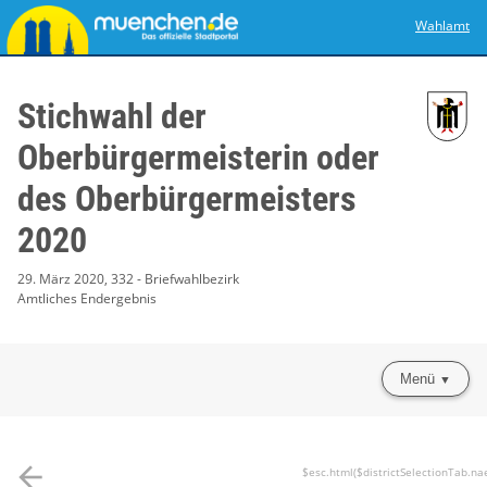
Wahlamt
Stichwahl der
Oberbürgermeisterin oder
des Oberbürgermeisters
2020
29. März 2020, 332 - Briefwahlbezirk
Amtliches Endergebnis
Menü
arrow_back
$esc.html($districtSelectionTab.na