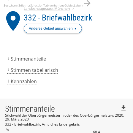
arrow_forward
$esc.html($districtSelectionTab.vorherigesGebietLabel)
Landeshauptstadt München
place
332 - Briefwahlbezirk
Anderes Gebiet auswählen
Stimmenanteile
Stimmen tabellarisch
Kennzahlen
Stimmenanteile
file_download
Stichwahl der Oberbürgermeisterin oder des Oberbürgermeisters 2020,
29. März 2020
332 - Briefwahlbezirk, Amtliches Endergebnis
%
68,4