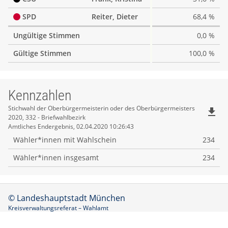
SPD
Reiter, Dieter
68,4 %
Ungültige Stimmen
0,0 %
Gültige Stimmen
100,0 %
Kennzahlen
Kennzahlen
Stichwahl der Oberbürgermeisterin oder des Oberbürgermeisters
file_download
2020, 332 - Briefwahlbezirk
Amtliches Endergebnis, 02.04.2020 10:26:43
Wähler*innen mit Wahlschein
234
Wähler*innen insgesamt
234
© Landeshauptstadt München
Kreisverwaltungsreferat – Wahlamt