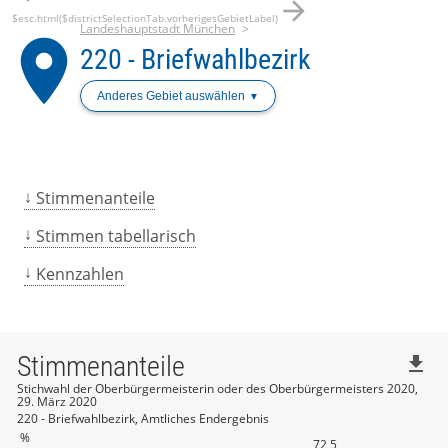
arrow_forward
$esc.html($districtSelectionTab.vorherigesGebietLabel)
Landeshauptstadt München
place
220 - Briefwahlbezirk
Anderes Gebiet auswählen
Stimmenanteile
Stimmen tabellarisch
Kennzahlen
Stimmenanteile
file_download
Stichwahl der Oberbürgermeisterin oder des Oberbürgermeisters 2020,
29. März 2020
220 - Briefwahlbezirk, Amtliches Endergebnis
%
72,5