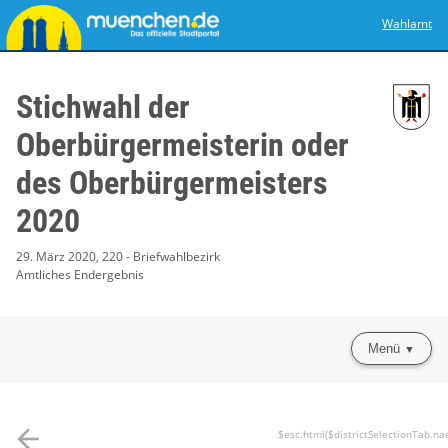
Wahlamt
Stichwahl der
Oberbürgermeisterin oder
des Oberbürgermeisters
2020
29. März 2020, 220 - Briefwahlbezirk
Amtliches Endergebnis
Menü
arrow_back
$esc.html($districtSelectionTab.na