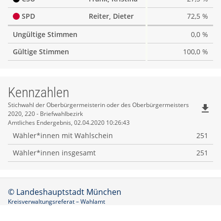
SPD
Reiter, Dieter
72,5 %
Ungültige Stimmen
0,0 %
Gültige Stimmen
100,0 %
Kennzahlen
Kennzahlen
Stichwahl der Oberbürgermeisterin oder des Oberbürgermeisters
file_download
2020, 220 - Briefwahlbezirk
Amtliches Endergebnis, 02.04.2020 10:26:43
Wähler*innen mit Wahlschein
251
Wähler*innen insgesamt
251
© Landeshauptstadt München
Kreisverwaltungsreferat – Wahlamt