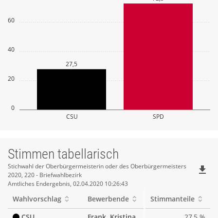
60
40
27,5
20
0
CSU
SPD
Stimmen tabellarisch
Stimmen
Stichwahl der Oberbürgermeisterin oder des Oberbürgermeisters
file_download
2020, 220 - Briefwahlbezirk
tabellarisch
Amtliches Endergebnis, 02.04.2020 10:26:43
Wahlvorschlag
Bewerbende
Stimmanteile
CSU
Frank, Kristina
27,5 %