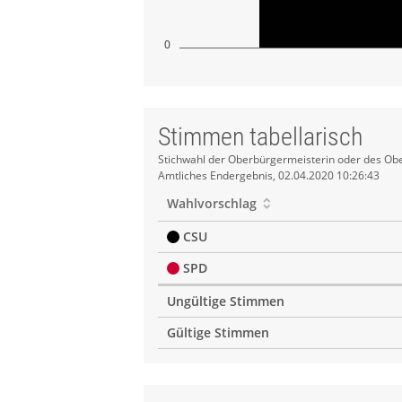
0
Stimmen tabellarisch
Stimmen
Stichwahl der Oberbürgermeisterin oder des Obe
Amtliches Endergebnis, 02.04.2020 10:26:43
tabellarisch
Wahlvorschlag
CSU
SPD
Ungültige Stimmen
Gültige Stimmen