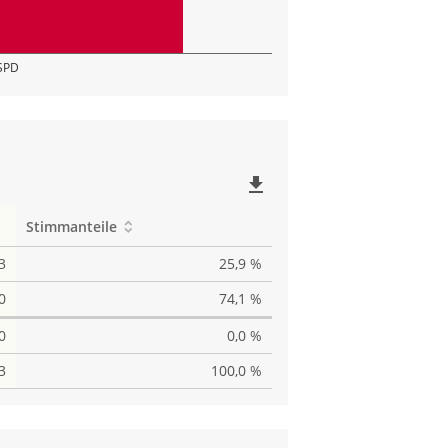
SPD
file_download
Stimmanteile
3
25,9 %
0
74,1 %
0
0,0 %
3
100,0 %