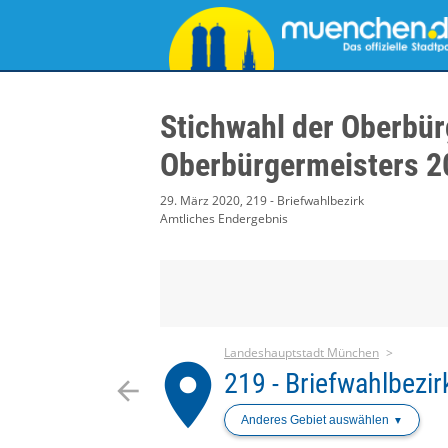
Stichwahl der Oberbür
Oberbürgermeisters 2
29. März 2020, 219 - Briefwahlbezirk
Amtliches Endergebnis
Landeshauptstadt München
place
219 - Briefwahlbezir
arrow_back
Anderes Gebiet auswählen