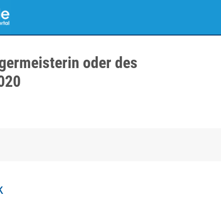
germeisterin oder des
020
k