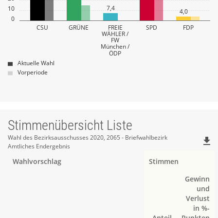
7,4
10
4,0
0
CSU
GRÜNE
FREIE
SPD
FDP
WÄHLER /
FW
München /
ÖDP
Aktuelle Wahl
Vorperiode
Stimmenübersicht Liste
Stimmenübersicht
Wahl des Bezirksausschusses 2020, 2065 - Briefwahlbezirk
file_download
Amtliches Endergebnis
Liste
Wahlvorschlag
Stimmen
Gewinn
und
Verlust
in %-
Anteil
Punkten