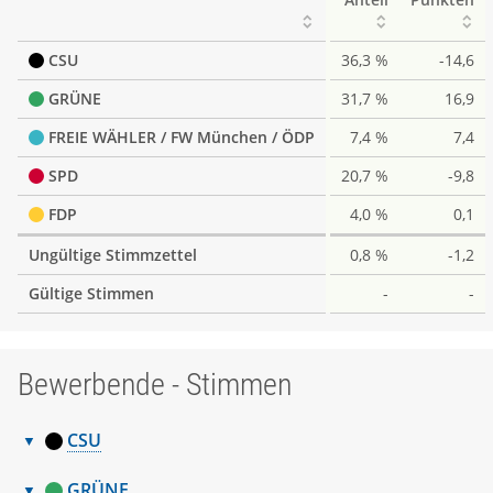
CSU
36,3 %
-14,6
GRÜNE
31,7 %
16,9
FREIE WÄHLER / FW München / ÖDP
7,4 %
7,4
SPD
20,7 %
-9,8
FDP
4,0 %
0,1
Ungültige Stimmzettel
0,8 %
-1,2
Gültige Stimmen
-
-
Bewerbende - Stimmen
CSU
Bewerbende
Nr.
Name, Vorname
Stimmen
GRÜNE