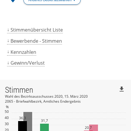
Stimmenübersicht Liste
Bewerbende - Stimmen
Kennzahlen
Gewinn/Verlust
Stimmen
file_download
Wahl des Bezirksausschusses 2020, 15. März 2020
2065 - Briefwahlbezirk, Amtliches Endergebnis
%
50
40
36,3
31,7
30
20,7
20