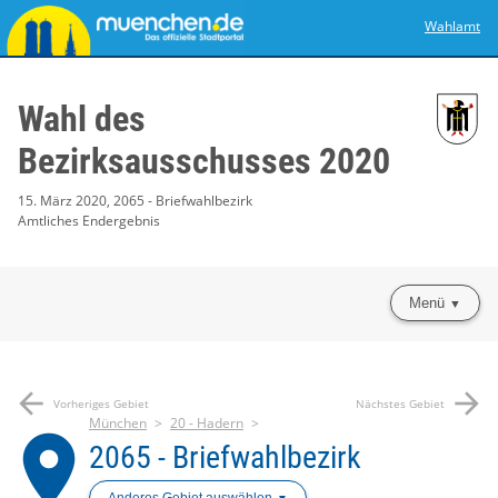
Wahlamt
Wahl des
Bezirksausschusses 2020
15. März 2020, 2065 - Briefwahlbezirk
Amtliches Endergebnis
Menü
arrow_back
arrow_forward
Vorheriges Gebiet
Nächstes Gebiet
München
20 - Hadern
place
2065 - Briefwahlbezirk
Anderes Gebiet auswählen