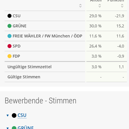
CSU
29,0 %
-21,9
GRÜNE
30,0 %
15,2
FREIE WÄHLER / FW München / ÖDP
11,6 %
11,6
SPD
26,4 %
-4,0
FDP
3,0 %
-0,9
Ungültige Stimmzettel
3,0 %
1,1
Gültige Stimmen
-
-
Bewerbende - Stimmen
CSU
Bewerbende
Nr.
Name, Vorname
Stimmen
GRÜNE