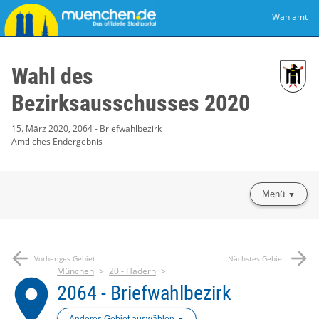
Wahlamt
Wahl des
Bezirksausschusses 2020
15. März 2020, 2064 - Briefwahlbezirk
Amtliches Endergebnis
Menü
arrow_back
arrow_forward
Vorheriges Gebiet
Nächstes Gebiet
München
20 - Hadern
place
2064 - Briefwahlbezirk
Anderes Gebiet auswählen