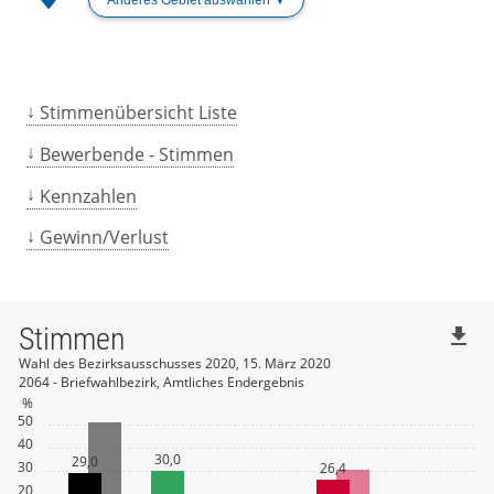
Stimmenübersicht Liste
Bewerbende - Stimmen
Kennzahlen
Gewinn/Verlust
Stimmen
file_download
Wahl des Bezirksausschusses 2020, 15. März 2020
2064 - Briefwahlbezirk, Amtliches Endergebnis
%
50
40
30,0
29,0
30
26,4
20