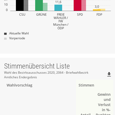
11,6
10
3,0
0
CSU
GRÜNE
FREIE
SPD
FDP
WÄHLER /
FW
München /
ÖDP
Aktuelle Wahl
Vorperiode
Stimmenübersicht Liste
Stimmenübersicht
Wahl des Bezirksausschusses 2020, 2064 - Briefwahlbezirk
file_download
Amtliches Endergebnis
Liste
Wahlvorschlag
Stimmen
Gewinn
und
Verlust
in %-
Anteil
Punkten