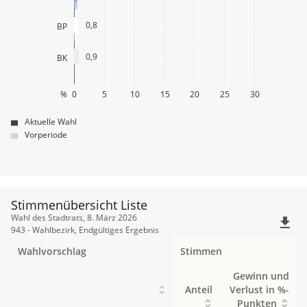
0,8
BP
0,9
BK
%
0
5
10
15
20
25
30
Aktuelle Wahl
Vorperiode
Stimmenübersicht Liste
Stimmenübersicht
Wahl des Stadtrats, 8. März 2026
file_download
Liste
943 - Wahlbezirk, Endgültiges Ergebnis
Wahlvorschlag
Stimmen
Gewinn und
Anteil
Verlust in %-
Punkten