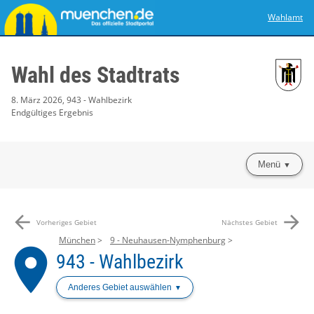
Wahlamt
Wahl des Stadtrats
8. März 2026, 943 - Wahlbezirk
Endgültiges Ergebnis
Menü
arrow_back
arrow_forward
Vorheriges Gebiet
Nächstes Gebiet
München
9 - Neuhausen-Nymphenburg
place
943 - Wahlbezirk
Anderes Gebiet auswählen