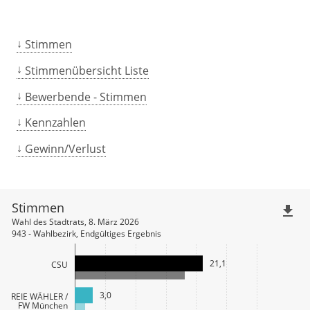
Stimmen
Stimmenübersicht Liste
Bewerbende - Stimmen
Kennzahlen
Gewinn/Verlust
Stimmen
file_download
Wahl des Stadtrats, 8. März 2026
943 - Wahlbezirk, Endgültiges Ergebnis
21,1
CSU
3,0
FREIE WÄHLER /
FW München