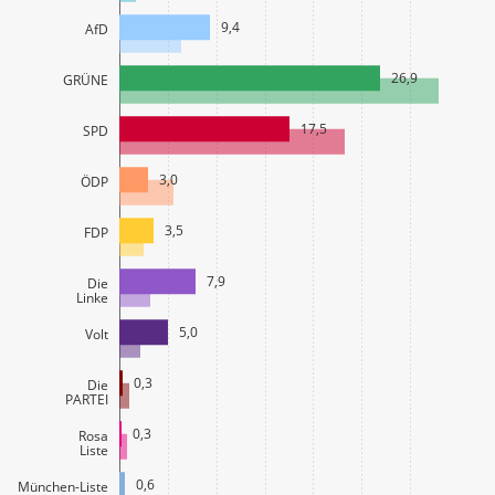
9,4
AfD
26,9
GRÜNE
17,5
SPD
3,0
ÖDP
3,5
FDP
7,9
Die
Linke
5,0
Volt
0,3
Die
PARTEI
0,3
Rosa
Liste
0,6
München-Liste