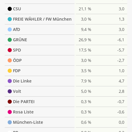
CSU
21,1 %
3,0
FREIE WÄHLER / FW München
3,0 %
1,3
AfD
9,4 %
3,0
GRÜNE
26,9 %
-6,1
SPD
17,5 %
-5,7
ÖDP
3,0 %
-2,7
FDP
3,5 %
1,0
Die Linke
7,9 %
4,7
Volt
5,0 %
2,8
Die PARTEI
0,3 %
-0,7
Rosa Liste
0,3 %
-0,6
München-Liste
0,6 %
0,0