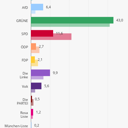
6,4
AfD
43,0
GRÜNE
11,6
SPD
2,7
ÖDP
2,1
FDP
9,9
Die
Linke
5,6
Volt
0,5
Die
PARTEI
1,2
Rosa
Liste
0,2
München-Liste