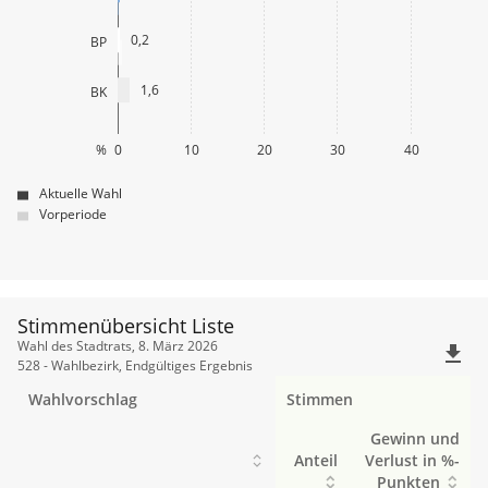
0,2
BP
1,6
BK
%
0
10
20
30
40
Aktuelle Wahl
Vorperiode
Stimmenübersicht Liste
Stimmenübersicht
Wahl des Stadtrats, 8. März 2026
file_download
Liste
528 - Wahlbezirk, Endgültiges Ergebnis
Wahlvorschlag
Stimmen
Gewinn und
Anteil
Verlust in %-
Punkten