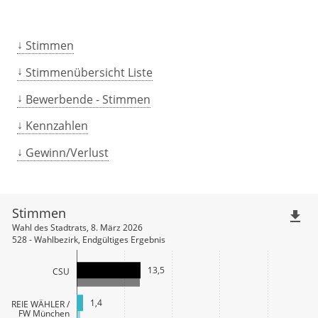
Stimmen
Stimmenübersicht Liste
Bewerbende - Stimmen
Kennzahlen
Gewinn/Verlust
Stimmen
file_download
Wahl des Stadtrats, 8. März 2026
528 - Wahlbezirk, Endgültiges Ergebnis
13,5
CSU
1,4
FREIE WÄHLER /
FW München