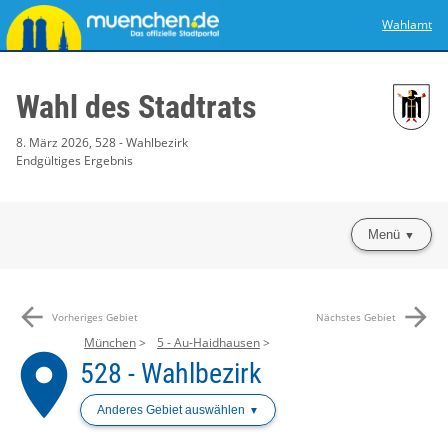
Wahlamt
Wahl des Stadtrats
8. März 2026, 528 - Wahlbezirk
Endgültiges Ergebnis
Menü
arrow_back
arrow_forward
Vorheriges Gebiet
Nächstes Gebiet
München
5 - Au-Haidhausen
place
528 - Wahlbezirk
Anderes Gebiet auswählen