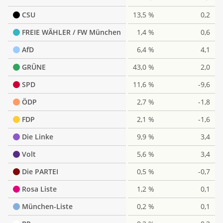
CSU
13,5 %
0,2
FREIE WÄHLER / FW München
1,4 %
0,6
AfD
6,4 %
4,1
GRÜNE
43,0 %
2,0
SPD
11,6 %
-9,6
ÖDP
2,7 %
-1,8
FDP
2,1 %
-1,6
Die Linke
9,9 %
3,4
Volt
5,6 %
3,4
Die PARTEI
0,5 %
-0,7
Rosa Liste
1,2 %
0,1
München-Liste
0,2 %
0,1