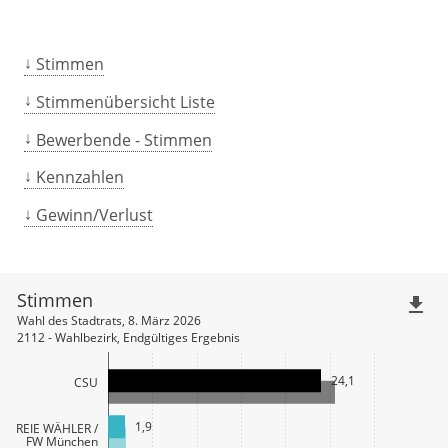
Stimmen
Stimmenübersicht Liste
Bewerbende - Stimmen
Kennzahlen
Gewinn/Verlust
Stimmen
file_download
Wahl des Stadtrats, 8. März 2026
2112 - Wahlbezirk, Endgültiges Ergebnis
24,1
CSU
1,9
FREIE WÄHLER /
FW München