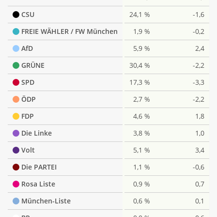
CSU
24,1 %
-1,6
FREIE WÄHLER / FW München
1,9 %
-0,2
AfD
5,9 %
2,4
GRÜNE
30,4 %
-2,2
SPD
17,3 %
-3,3
ÖDP
2,7 %
-2,2
FDP
4,6 %
1,8
Die Linke
3,8 %
1,0
Volt
5,1 %
3,4
Die PARTEI
1,1 %
-0,6
Rosa Liste
0,9 %
0,7
München-Liste
0,6 %
0,1