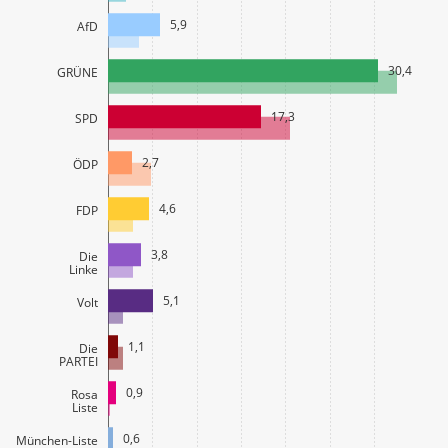
5,9
AfD
30,4
GRÜNE
17,3
SPD
2,7
ÖDP
4,6
FDP
3,8
Die
Linke
5,1
Volt
1,1
Die
PARTEI
0,9
Rosa
Liste
0,6
München-Liste