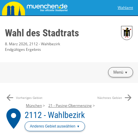
Wahlamt
Wahl des Stadtrats
8. März 2026, 2112 - Wahlbezirk
Endgültiges Ergebnis
Menü
arrow_back
arrow_forward
Vorheriges Gebiet
Nächstes Gebiet
München
21 - Pasing-Obermenzing
place
2112 - Wahlbezirk
Anderes Gebiet auswählen