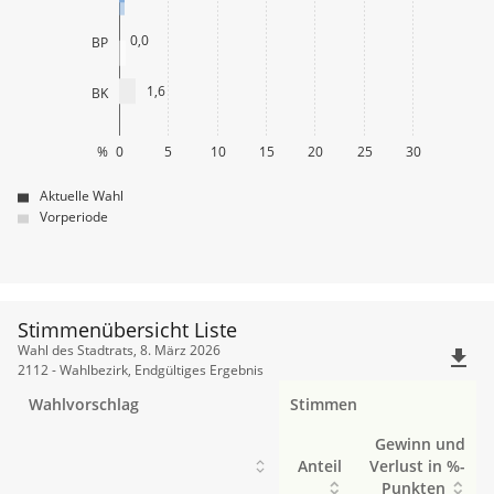
0,0
BP
1,6
BK
%
0
5
10
15
20
25
30
Aktuelle Wahl
Vorperiode
Stimmenübersicht Liste
Stimmenübersicht
Wahl des Stadtrats, 8. März 2026
file_download
Liste
2112 - Wahlbezirk, Endgültiges Ergebnis
Wahlvorschlag
Stimmen
Gewinn und
Anteil
Verlust in %-
Punkten