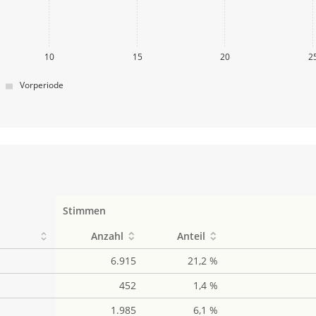
10
15
20
2
Vorperiode
Stimmen
Anzahl
Anteil
6.915
21,2 %
452
1,4 %
1.985
6,1 %