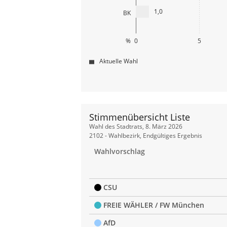
1,0
BK
%
0
5
Aktuelle Wahl
Stimmenübersicht Liste
Stimmenübersicht
Wahl des Stadtrats, 8. März 2026
Liste
2102 - Wahlbezirk, Endgültiges Ergebnis
Wahlvorschlag
CSU
FREIE WÄHLER / FW München
AfD