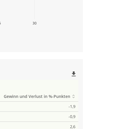
5
30
file_download
Gewinn und Verlust in %-Punkten
-1,9
-0,9
2,6