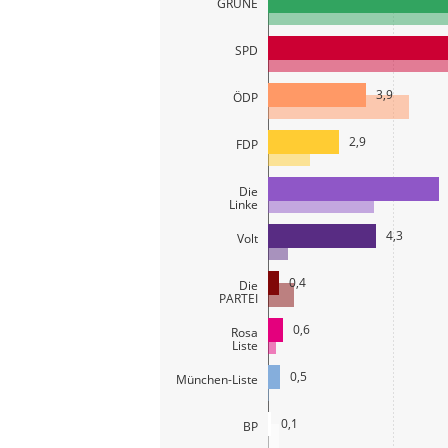
GRÜNE
SPD
3,9
ÖDP
2,9
FDP
Die
Linke
4,3
Volt
0,4
Die
PARTEI
0,6
Rosa
Liste
0,5
München-Liste
0,1
BP