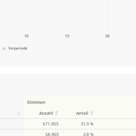
10
15
20
Vorperiode
Stimmen
Anzahl
Anteil
671.855
31,9 %
58.903
2,8 %