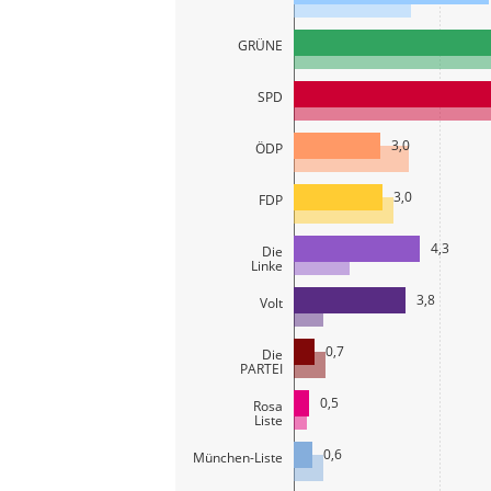
GRÜNE
SPD
3,0
ÖDP
3,0
FDP
4,3
Die
Linke
3,8
Volt
0,7
Die
PARTEI
0,5
Rosa
Liste
0,6
München-Liste