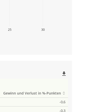
25
30
file_download
Gewinn und Verlust in %-Punkten
-0,6
-0,3