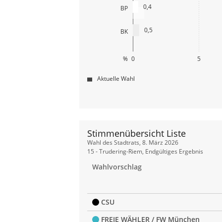
0,4
BP
0,5
BK
%
0
5
Aktuelle Wahl
Stimmenübersicht Liste
Stimmenübersicht
Wahl des Stadtrats, 8. März 2026
Liste
15 - Trudering-Riem, Endgültiges Ergebnis
Wahlvorschlag
CSU
FREIE WÄHLER / FW München