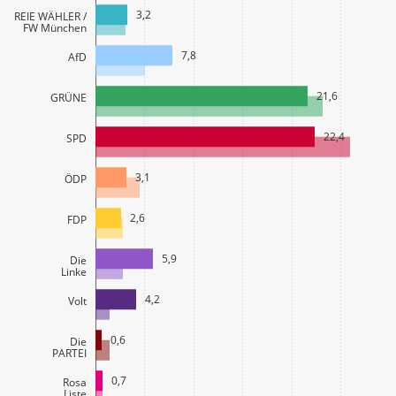
3,2
FREIE WÄHLER /
FW München
7,8
AfD
21,6
GRÜNE
22,4
SPD
3,1
ÖDP
2,6
FDP
5,9
Die
Linke
4,2
Volt
0,6
Die
PARTEI
0,7
Rosa
Liste