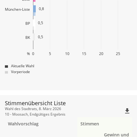
0,8
München-Liste
0,5
BP
0,5
BK
%
0
5
10
15
20
25
Aktuelle Wahl
Vorperiode
Stimmenübersicht Liste
Stimmenübersicht
Wahl des Stadtrats, 8. März 2026
file_download
Liste
10 - Moosach, Endgültiges Ergebnis
Wahlvorschlag
Stimmen
Gewinn und