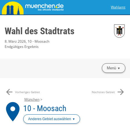
Wahlamt
Wahl des Stadtrats
8. März 2026, 10 - Moosach
Endgültiges Ergebnis
Menü
arrow_back
arrow_forward
Vorheriges Gebiet
Nächstes Gebiet
München
place
10 - Moosach
Anderes Gebiet auswählen