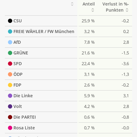
Anteil
Verlust in %-
Punkten
CSU
25,9 %
-0,2
FREIE WÄHLER / FW München
3,2 %
0,2
AfD
7,8 %
2,8
GRÜNE
21,6 %
-1,5
SPD
22,4 %
-3,6
ÖDP
3,1 %
-1,3
FDP
2,6 %
-0,2
Die Linke
5,9 %
3,1
Volt
4,2 %
2,8
Die PARTEI
0,6 %
-0,8
Rosa Liste
0,7 %
-0,0