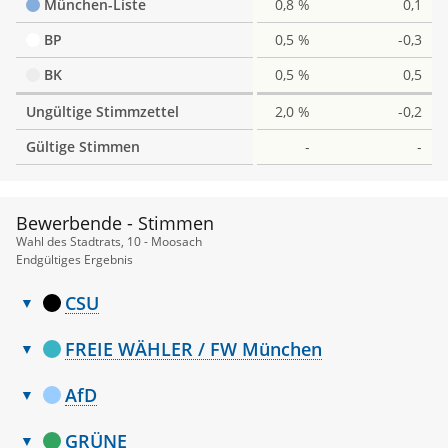
München-Liste
0,8 %
0,1
BP
0,5 %
-0,3
BK
0,5 %
0,5
Ungültige Stimmzettel
2,0 %
-0,2
Gültige Stimmen
-
-
Bewerbende - Stimmen
Wahl des Stadtrats, 10 - Moosach
Endgültiges Ergebnis
CSU
Bewerbende
Nr.
Name, Vorname
Stimmen
-
FREIE WÄHLER / FW München
Stimmen
Bewerbende
1
Baumgärtner Clemens
6.354
Nr.
Stimmen
-
AfD
Name, Vorname
Stimmen
2
Pretzl Manuel
5.121
Bewerbende
Nr.
Name, Vorname
Stimmen
-
GRÜNE
1
Staufenbiel Andreas
874
3
Dr. Menges Evelyne
5.033